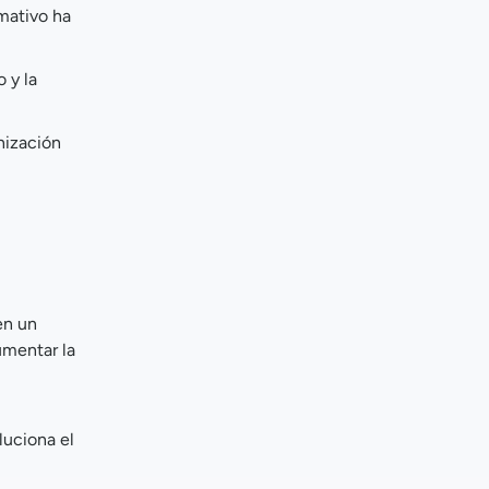
rmativo ha
 y la
nización
en un
umentar la
luciona el