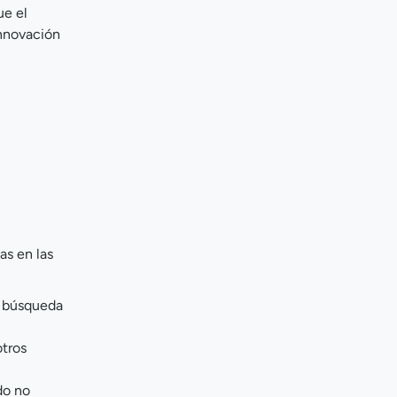
ue el
innovación
as en las
a búsqueda
otros
do no