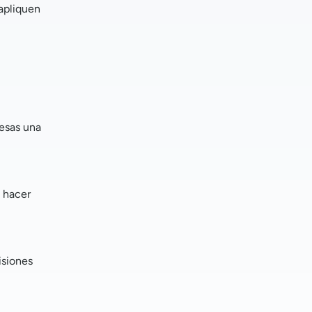
apliquen
resas una
a hacer
isiones