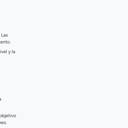
. Las
iento.
vel y la
a
 objetivo
nes.