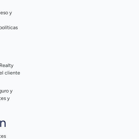
ceso y
olíticas
Realty
el cliente
guro y
tes y
ón
tes