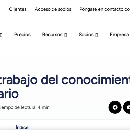
reparación M-Files : ¿estás preparado para la
Clientes
Acceso de socios
Póngase en contacto co
IA?
Precios
Recursos
Socios
Empresa
trabajo del conocimien
ario
iempo de lectura: 4 min
Índice