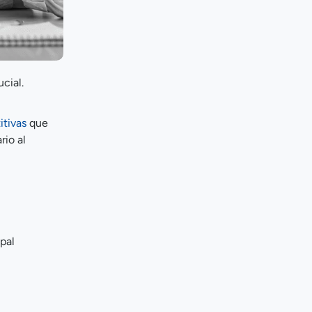
cial.
itivas
que
rio al
pal