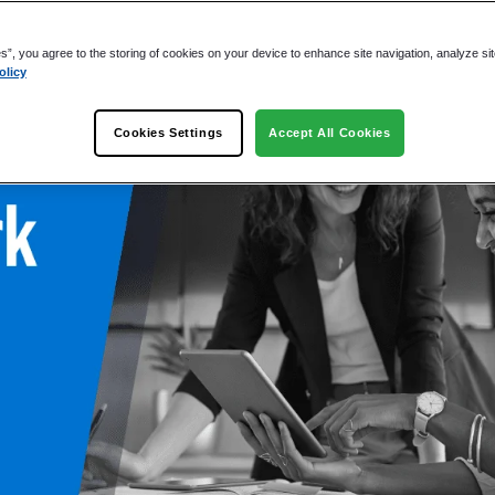
es”, you agree to the storing of cookies on your device to enhance site navigation, analyze si
olicy
o?
Cookies Settings
Accept All Cookies
to
mobiliario
 del trabajo del conocimiento