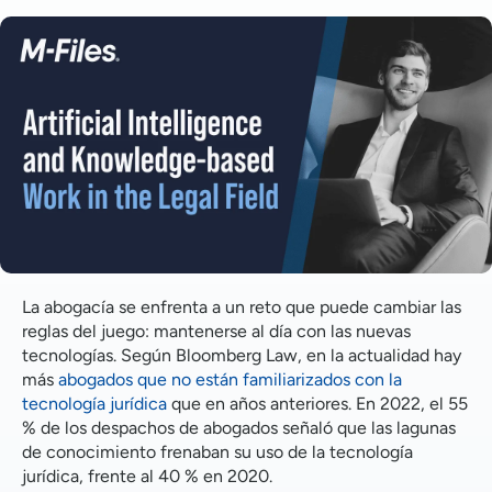
El futuro del trabajo del conocimiento en la abogacía
Gestión del trabajo del conocimiento y la innovación
Automatización del trabajo del conocimiento
IA y automatización del trabajo del conocimiento
La automatización de la información y el futuro del
trabajo jurídico
PREGUNTAS FRECUENTES
La abogacía se enfrenta a un reto que puede cambiar las
reglas del juego: mantenerse al día con las nuevas
tecnologías. Según Bloomberg Law, en la actualidad hay
más
abogados
que no están familiarizados con la
tecnología jurídica
que en años anteriores. En 2022, el 55
% de los despachos de abogados señaló que las lagunas
de conocimiento frenaban su uso de la tecnología
jurídica, frente al 40 % en 2020.