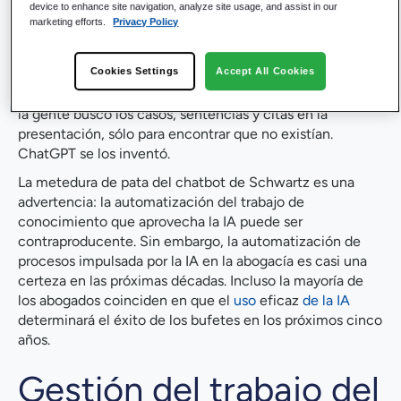
device to enhance site navigation, analyze site usage, and assist in our
marketing efforts.
Privacy Policy
En junio de 2023, Steven Schwartz, abogado
neoyorquino especializado en lesiones personales, saltó a
Cookies Settings
Accept All Cookies
los titulares por utilizar ChatGPT para ayudar a redactar
un expediente judicial
. Schwartz fue descubierto cuando
la gente buscó los casos, sentencias y citas en la
presentación, sólo para encontrar que no existían.
ChatGPT se los inventó.
La metedura de pata del chatbot de Schwartz es una
advertencia: la automatización del trabajo de
conocimiento que aprovecha la IA puede ser
contraproducente. Sin embargo, la automatización de
procesos impulsada por la IA en la abogacía es casi una
certeza en las próximas décadas. Incluso la mayoría de
los abogados coinciden en que el
uso
eficaz
de la IA
determinará el éxito de los bufetes en los próximos cinco
años.
Gestión del trabajo del