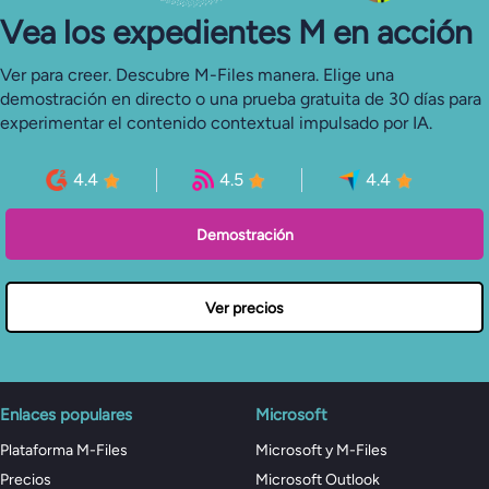
Vea los expedientes M en acción
Ver para creer. Descubre M-Files manera. Elige una
demostración en directo o una prueba gratuita de 30 días para
experimentar el contenido contextual impulsado por IA.
4.4
4.5
4.4
Demostración
Ver precios
Enlaces populares
Microsoft
Plataforma M-Files
Microsoft y M-Files
Precios
Microsoft Outlook