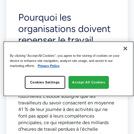
Pourquoi les
organisations doivent
repenser le travail
intellectuel
By clicking “Accept All Cookies”, you agree to the storing of cookies on your
device to enhance site navigation, analyze site usage, and assist in our
Unlocking the Value of Knowledge Work
marketing efforts.
Privacy Policy
Automation
explore le temps et le potentiel
que les organisations perdent lorsque des
employés hautement qualifiés sont
Cookies Settings
Accept All Cookies
contraints d'effectuer des tâches manuelles
routinières. L'eBook souligne que les
travailleurs du savoir consacrent en moyenne
41 % de leur journée à des activités qui ne
font pas appel à leurs compétences
principales, ce qui représente des milliards
d'heures de travail perdues à l'échelle