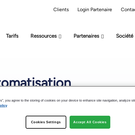
préparation M-Files : êtes-vous prêt pour
Pa
Clients
Login Partenaire
Conta
l'IA ?
Tarifs
Ressources
Partenaires
Société
tomatisation
es”, you agree to the storing of cookies on your device to enhance site navigation, analyze si
olicy
Télécharger le fichier :
Cookies Settings
Accept All Cookies