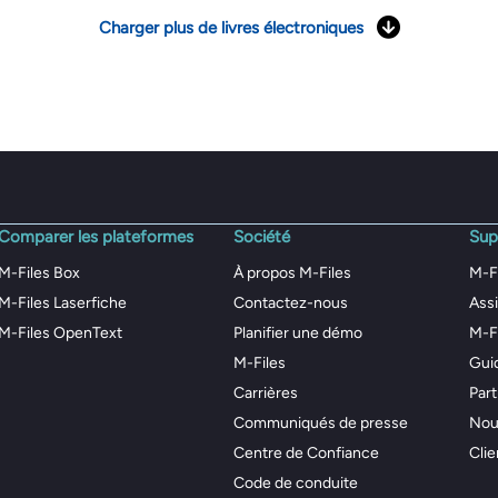
Charger plus de livres électroniques
Comparer les plateformes
Société
Sup
M-Files Box
À propos M-Files
M-F
M-Files Laserfiche
Contactez-nous
Assi
M-Files OpenText
Planifier une démo
M-F
M-Files
Guid
Carrières
Par
Communiqués de presse
Nouv
Centre de Confiance
Clie
Code de conduite