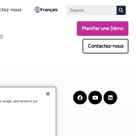
ssez le test d'évaluation
ctez-nous
Français
Planifier une Démo
Contactez-nous
te usage, and assist in our