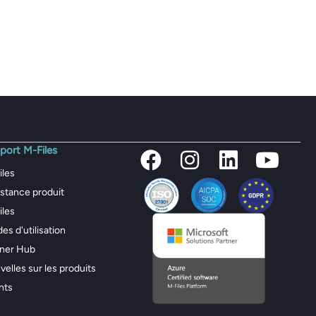
port M-Files
iles
stance produit
iles
es d'utilisation
tner Hub
elles sur les produits
nts