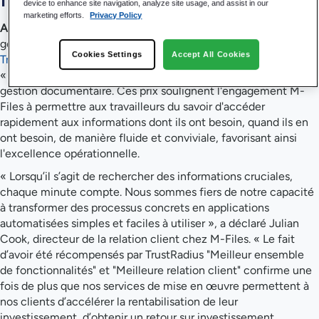
device to enhance site navigation, analyze site usage, and assist in our
marketing efforts.
Privacy Policy
AUSTIN, Texas – 3 août 2022
–
M-Files
, leader mondial de la
gestion de l'information, a annoncé aujourd'hui que
Cookies Settings
Accept All Cookies
TrustRadius
lui a décerné les prix « Best Feature Set 2022 » et
« Best Relationship Award 2022 » dans le domaine de la
gestion documentaire. Ces prix soulignent l'engagement M-
Files à permettre aux travailleurs du savoir d'accéder
rapidement aux informations dont ils ont besoin, quand ils en
ont besoin, de manière fluide et conviviale, favorisant ainsi
l'excellence opérationnelle.
« Lorsqu’il s’agit de rechercher des informations cruciales,
chaque minute compte. Nous sommes fiers de notre capacité
à transformer des processus concrets en applications
automatisées simples et faciles à utiliser », a déclaré Julian
Cook, directeur de la relation client chez M-Files. « Le fait
d’avoir été récompensés par TrustRadius "Meilleur ensemble
de fonctionnalités" et "Meilleure relation client" confirme une
fois de plus que nos services de mise en œuvre permettent à
nos clients d’accélérer la rentabilisation de leur
investissement, d’obtenir un retour sur investissement