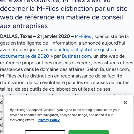
décerner la M-Files distinction par un site
web de référence en matière de conseil
aux entreprises
DALLAS, Texas – 21 janvier 2020 –
M-Files
, spécialiste de la
gestion intelligente de l'information, a annoncé aujourd'hui
avoir été désignée «
meilleur logiciel global de gestion
documentaire de 2020
» par
Business.com
, un site web de
référence proposant des conseils d'experts, des astuces et des
ressources dans le domaine des affaires. Selon Business.com,
M-Files cette distinction en reconnaissance de sa facilité
d'utilisation, de son évolutivité pour les entreprises de toutes
tailles, de ses outils de collaboration utiles et de ses
fonctionnalités qui vont bien au-delà de la simple gestion de
documents.
By clicking “Accept All Cookies”, you agree to the storing of cookies on your
« Nous
device to enhance site navigation, analyze site usage, and assist in our
avons
marketing efforts.
Privacy Policy
désigné
M-Files