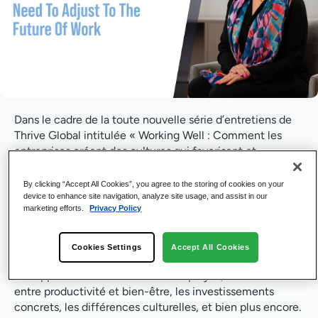
Dans le cadre de la toute nouvelle série d’entretiens de
Thrive Global intitulée « Working Well : Comment les
entreprises créent des cultures qui favorisent et
préservent le bien-être mental, émotionnel, social,
physique et financier », Petra Rosvall, directrice des
By clicking “Accept All Cookies”, you agree to the storing of cookies on your
ressources humaines chez M-Files, a été interviewée sur
device to enhance site navigation, analyze site usage, and assist in our
marketing efforts.
Privacy Policy
son rôle au sein de cette entreprise leader mondial afin
d’évoquer les stratégies et les mesures que les
employeurs et les employés peuvent mettre en œuvre
Cookies Settings
Accept All Cookies
ensemble pour bien vivre et bien travailler. Petra partage
son approche du bien-être des employés, la corrélation
entre productivité et bien-être, les investissements
concrets, les différences culturelles, et bien plus encore.