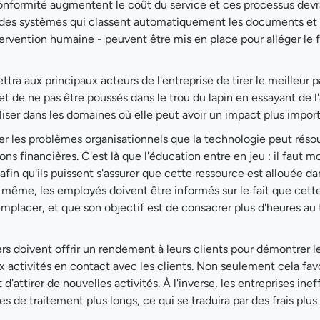
conformité augmentent le coût du service et ces processus devr
, des systèmes qui classent automatiquement les documents et
tervention humaine - peuvent être mis en place pour alléger le 
tra aux principaux acteurs de l'entreprise de tirer le meilleur pa
t de ne pas être poussés dans le trou du lapin en essayant de l
iliser dans les domaines où elle peut avoir un impact plus import
ier les problèmes organisationnels que la technologie peut réso
ns financières. C'est là que l'éducation entre en jeu : il faut m
afin qu'ils puissent s'assurer que cette ressource est allouée da
e même, les employés doivent être informés sur le fait que cett
emplacer, et que son objectif est de consacrer plus d'heures au 
ers doivent offrir un rendement à leurs clients pour démontrer le
ux activités en contact avec les clients. Non seulement cela favo
d'attirer de nouvelles activités. À l'inverse, les entreprises ine
s de traitement plus longs, ce qui se traduira par des frais plus