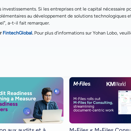
 investissements. Si les entreprises ont le capital nécessaire p
upplémentaires au développement de solutions technologiques e
", a-t-il fait remarquer.
er
FintechGlobal
.
Pour plus d'informations sur Yohan Lobo, veuil
on aux audits et à
M-Files « M-Files Consu