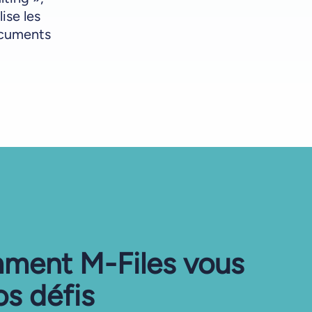
ise les
ocuments
ment M-Files vous
os défis