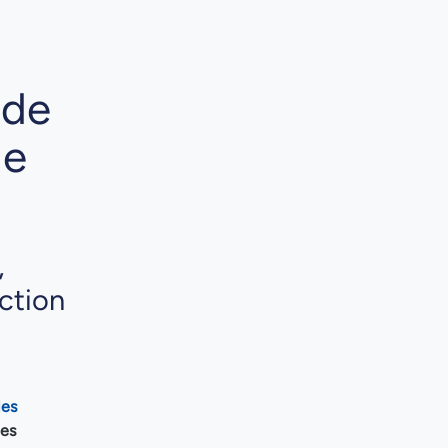
 de
de
,
uction
les
ces