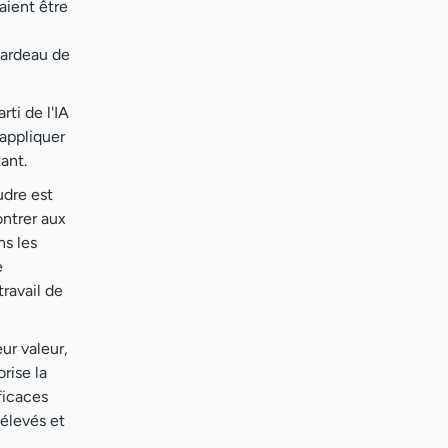
aient être
fardeau de
rti de l'IA
'appliquer
ant.
udre est
ontrer aux
ns les
e
travail de
ur valeur,
rise la
fficaces
 élevés et