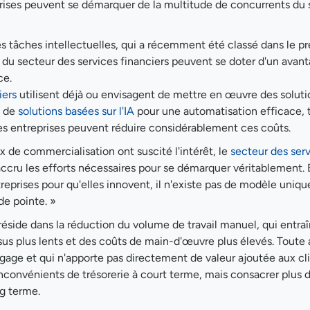
ises peuvent se démarquer de la multitude de concurrents du 
s tâches intellectuelles, qui a récemment été classé dans le pr
s du secteur des services financiers peuvent se doter d'un avan
ce.
iers
utilisent déjà ou envisagent de mettre en œuvre des soluti
i de
solutions basées sur l'IA
pour une automatisation efficace, 
 les entreprises peuvent réduire considérablement ces coûts.
 de commercialisation ont suscité l'intérêt, le
secteur des ser
accru les efforts nécessaires pour se démarquer véritablement.
treprises pour qu'elles innovent, il n'existe pas de modèle uniqu
de pointe. »
s réside dans la réduction du volume de travail manuel, qui entra
us plus lents et des coûts de main-d'œuvre plus élevés. Toute 
engage et qui n'apporte pas directement de valeur ajoutée aux cl
inconvénients de trésorerie à court terme, mais consacrer plus
ng terme.