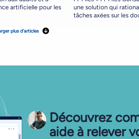
ence artificielle pour les
une solution qui rational
tâches axées sur les d
rger plus d'articles
Découvrez com
aide à relever v