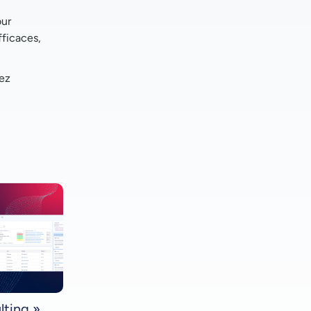
our
fficaces,
lez
lting »,