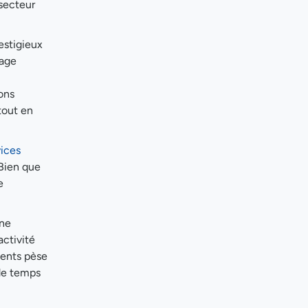
secteur
estigieux
tage
ons
tout en
vices
 Bien que
e
îne
activité
ients pèse
 de temps