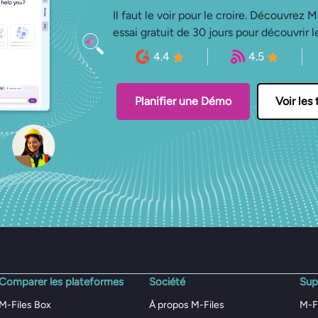
Il faut le voir pour le croire. Découvrez
essai gratuit de 30 jours pour découvrir 
4.4
4.5
Planifier une Démo
Voir les 
Comparer les plateformes
Société
Sup
M-Files Box
À propos M-Files
M-F