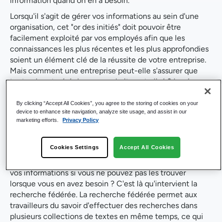
information quand on en a besoin.
Lorsqu'il s'agit de gérer vos informations au sein d'une
organisation, cet "or des initiés" doit pouvoir être
facilement exploité par vos employés afin que les
connaissances les plus récentes et les plus approfondies
soient un élément clé de la réussite de votre entreprise.
Mais comment une entreprise peut-elle s'assurer que
tout cela est géré dans un endroit centralisé ? La réponse
est la gestion de l'information.
By clicking “Accept All Cookies”, you agree to the storing of cookies on your
Examinons les trois clés qui vous permettront d'obtenir
device to enhance site navigation, analyze site usage, and assist in our
un avantage concurrentiel grâce aux informations de
marketing efforts.
Privacy Policy
votre entreprise.
1. Déployer des capacités de recherche fédérée
Cookies Settings
Accept All Cookies
Quel est l'intérêt de disposer d'un "trésor d'initiés" dans
vos informations si vous ne pouvez pas les trouver
lorsque vous en avez besoin ? C'est là qu'intervient la
recherche fédérée. La recherche fédérée permet aux
travailleurs du savoir d'effectuer des recherches dans
plusieurs collections de textes en même temps, ce qui