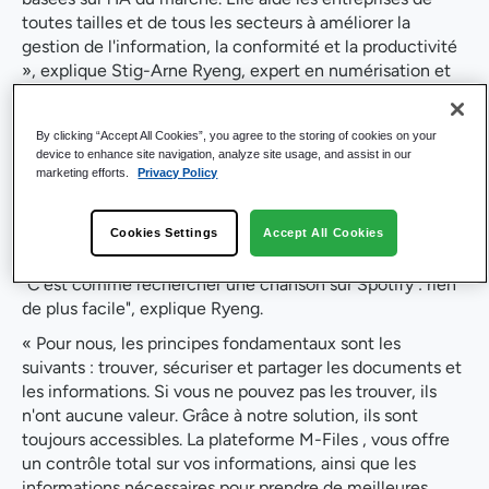
toutes tailles et de tous les secteurs à améliorer la
gestion de l'information, la conformité et la productivité
», explique Stig-Arne Ryeng, expert en numérisation et
en gestion de l'information chez M-Files.
M-Files vous aide à accéder aux bonnes informations au
By clicking “Accept All Cookies”, you agree to the storing of cookies on your
bon moment. Par exemple, si vous êtes en déplacement
device to enhance site navigation, analyze site usage, and assist in our
marketing efforts.
Privacy Policy
et que vous devez consulter une procédure de sécurité,
vous trouverez le document instantanément, quel que
soit l'endroit où il est stocké. Vous pouvez ainsi
Cookies Settings
Accept All Cookies
poursuivre votre travail en toute confiance.
"C'est comme rechercher une chanson sur Spotify : rien
de plus facile", explique Ryeng.
« Pour nous, les principes fondamentaux sont les
suivants : trouver, sécuriser et partager les documents et
les informations. Si vous ne pouvez pas les trouver, ils
n'ont aucune valeur. Grâce à notre solution, ils sont
toujours accessibles. La plateforme M-Files , vous offre
un contrôle total sur vos informations, ainsi que les
informations nécessaires pour prendre de meilleures