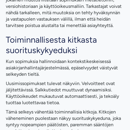
versiohistoriaan ja käyttöoikeusmalliin. Tarkastajat voivat
nähdä tarkalleen, mitä muutoksia on tehty hyväksynnän
ja vastapuolen vastauksen välillä, ilman että heidän
tarvitsee poistua alustalta tai menettää asiayhteyttä.
Toiminnallisesta kitkasta
suorituskykyeduksi
Kun sopimuksia hallinnoidaan kontekstikeskeisessä
asiakirjanhallintajärjestelmässä, epäselvyydet väistyvät
selkeyden tieltä.
Uusimissopimukset tulevat näkyviin. Velvoitteet ovat
jäljitettävissä. Salkkutiedot muuttuvat dynaamisiksi.
Käyttöoikeudet mukautuvat automaattisesti, ja tekoäly
tuottaa luotettavaa tietoa.
Tämä selkeys vähentää toiminnallisia kitkoja. Kitkojen
väheneminen puolestaan näkyy suorituskykyeduna, joka
syntyy nopeampien päätösten, paremman sääntöjen