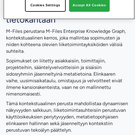
Cookies Settings
Accept All Cookies
Knowledge Graph -
tietokantaan
M-Files perustana M-Files Enterprise Knowledge Graph,
kontekstuaalinen kerros, joka mallintaa sopimusten ja
niiden kohteena olevien liiketoimintayksiköiden välisiä
suhteita.
Sopimukset on liitetty asiakkaisiin, toimittajiin,
projekteihin, sääntelyvelvoitteisiin ja sisäisiin
sidosryhmiin jäsenneltyinä metatietoina. Elinkaaren
vaihe, uusimisaikataulu, omistajuus ja velvoitteet eivät
ilmene kansiorakenteista, vaan ne on mallinnettu
nimenomaisesti.
Tämä kontekstuaalinen perusta mahdollistaa dynaamisen
näkyvyyden salkkuun, liiketoimintasuhteisiin perustuvan
käyttöoikeuksien periytyvyyden, metatietopohjaisen
elinkaaren hallinnan sekä jäsenneltyyn kontekstiin
perustuvan tekoälyn päättelyn.