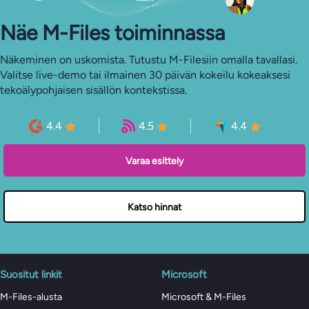
Näe M-Files toiminnassa
Näkeminen on uskomista. Tutustu M-Filesiin omalla tavallasi.
Valitse live-demo tai ilmainen 30 päivän kokeilu kokeaksesi
tekoälypohjaisen sisällön kontekstissa.
4.4
4.5
4.4
Varaa esittely
Katso hinnat
Suositut linkit
Microsoft
M-Files-alusta
Microsoft & M-Files