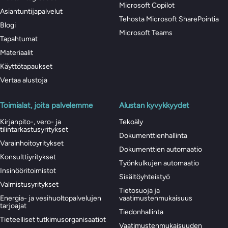
Microsoft Copilot
Asiantuntijapalvelut
Tehosta Microsoft SharePointia
Blogi
Microsoft Teams
Tapahtumat
Materiaalit
Käyttötapaukset
Vertaa alustoja
Toimialat, joita palvelemme
Alustan kyvykkyydet
Kirjanpito-, vero- ja
Tekoäly
tilintarkastusyritykset
Dokumenttienhallinta
Varainhoitoyritykset
Dokumenttien automaatio
Konsulttiyritykset
Työnkulkujen automaatio
Insinööritoimistot
Sisältöyhteistyö
Valmistusyritykset
Tietosuoja ja
Energia- ja vesihuoltopalvelujen
vaatimustenmukaisuus
tarjoajat
Tiedonhallinta
Tieteelliset tutkimusorganisaatiot
Vaatimustenmukaisuuden