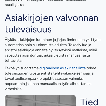
reaaliajassa.
Asiakirjojen valvonnan
tulevaisuus
Älykäs asiakirjojen luominen ja järjestäminen on yksi työn
automatisoinnin suurimmista eduista. Tekoäly luo ja
arkistoi asiakirjoja ennalta hyväksytyistä malleista, mikä
vapauttaa asiantuntijat aikaa vievistä manuaalisista
tehtävistä.
Tekoälyn suorittama
digitaalinen asiakirjahallinta
tekee
tulevaisuuden työstä entistä tehtäväkeskeisempää ja
tavoitteellisempaa - projektit saadaan valmiiksi
nopeammin ja ilman manuaalisen työn aiheuttamaa
virheriskiä.
Tied