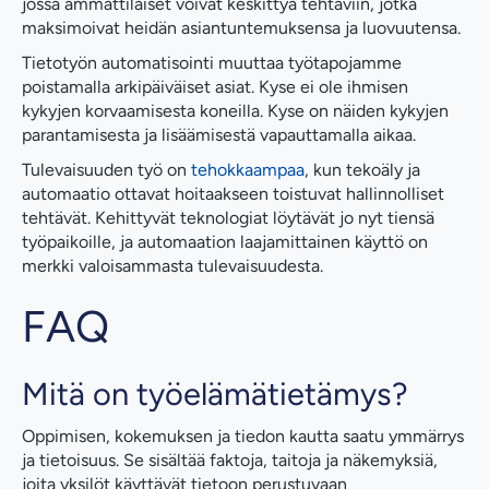
jossa ammattilaiset voivat keskittyä tehtäviin, jotka
maksimoivat heidän asiantuntemuksensa ja luovuutensa.
Tietotyön automatisointi muuttaa työtapojamme
poistamalla arkipäiväiset asiat. Kyse ei ole ihmisen
kykyjen korvaamisesta koneilla. Kyse on näiden kykyjen
parantamisesta ja lisäämisestä vapauttamalla aikaa.
Tulevaisuuden työ on
tehokkaampaa
, kun tekoäly ja
automaatio ottavat hoitaakseen toistuvat hallinnolliset
tehtävät. Kehittyvät teknologiat löytävät jo nyt tiensä
työpaikoille, ja automaation laajamittainen käyttö on
merkki valoisammasta tulevaisuudesta.
FAQ
Mitä on työelämätietämys?
Oppimisen, kokemuksen ja tiedon kautta saatu ymmärrys
ja tietoisuus. Se sisältää faktoja, taitoja ja näkemyksiä,
joita yksilöt käyttävät tietoon perustuvaan