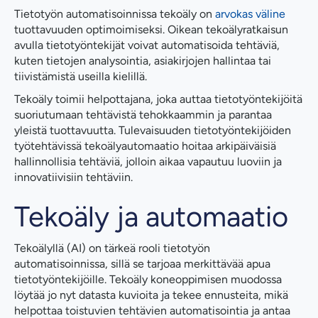
Tietotyön automatisoinnissa tekoäly on
arvokas väline
tuottavuuden optimoimiseksi. Oikean tekoälyratkaisun
avulla tietotyöntekijät voivat automatisoida tehtäviä,
kuten tietojen analysointia, asiakirjojen hallintaa tai
tiivistämistä useilla kielillä.
Tekoäly toimii helpottajana, joka auttaa tietotyöntekijöitä
suoriutumaan tehtävistä tehokkaammin ja parantaa
yleistä tuottavuutta. Tulevaisuuden tietotyöntekijöiden
työtehtävissä tekoälyautomaatio hoitaa arkipäiväisiä
hallinnollisia tehtäviä, jolloin aikaa vapautuu luoviin ja
innovatiivisiin tehtäviin.
Tekoäly ja automaatio
Tekoälyllä (AI) on tärkeä rooli tietotyön
automatisoinnissa, sillä se tarjoaa merkittävää apua
tietotyöntekijöille. Tekoäly koneoppimisen muodossa
löytää jo nyt datasta kuvioita ja tekee ennusteita, mikä
helpottaa toistuvien tehtävien automatisointia ja antaa