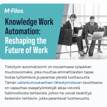
Tietotyön nykytila
Tietotyön automatisointi
Tekoäly tiedonhallinnassa
Tekoäly ja automaatio
Yhteistyö tietotyön automatisoinnin avulla
Asiakirjojen valvonnan tulevaisuus
Tiedon valoisampi tulevaisuus
Tietotyön automatisointi on nousemassa työpaikan
muutosvoimaksi, joka muuttaa ammattilaisten tapaa
FAQ
hoitaa työtehtäviä ja parantaa yleistä tuottavuutta.
Tämän
vallankumouksellisen lähestymistavan
tavoitteena
on vapauttaa osaajatyöntekijät aikaa vievistä
hallinnollisista tehtävistä, jolloin he voivat keskittyä
keskeisiin tehtäviin, jotka parantavat tuottavuutta.