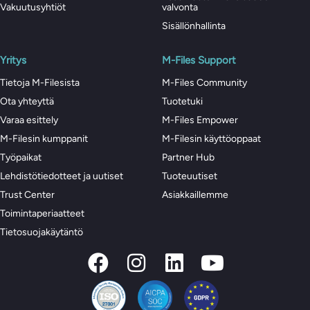
Vakuutusyhtiöt
valvonta
Sisällönhallinta
Yritys
M-Files Support
Tietoja M-Filesista
M-Files Community
Ota yhteyttä
Tuotetuki
Varaa esittely
M-Files Empower
M-Filesin kumppanit
M-Filesin käyttöoppaat
Työpaikat
Partner Hub
Lehdistötiedotteet ja uutiset
Tuoteuutiset
Trust Center
Asiakkaillemme
Toimintaperiaatteet
Tietosuojakäytäntö