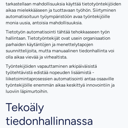
tarkastellaan mahdollisuuksia käyttää tietotyöntekijöiden
aikaa mielekkääseen ja tuottavaan työhön. Siirtyminen
automatisoituun työympäristöön avaa työntekijöille
monia uusia, antoisia mahdollisuuksia.
Tietotyön automatisointi tähtää tehokkaaseen työn
hallintaan. Tietotyöntekijät ovat usein organisaation
parhaiden käytäntöjen ja menettelytapojen
suunnittelijoita, mutta manuaalinen tiedonhallinta voi
olla aikaa vievää ja virhealtista.
Työntekijöiden vapauttaminen arkipäiväisistä
työtehtävistä edistää nopeuden lisäämistä -
liiketoimintaprosessien automatisointi antaa osaaville
työntekijöille enemmän aikaa keskittyä innovointiin ja
luoviin läpimurtoihin.
Tekoäly
tiedonhallinnassa