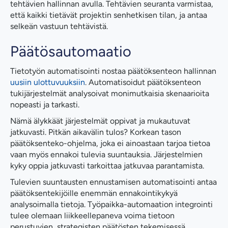
tehtävien hallinnan avulla. Tehtävien seuranta varmistaa,
että kaikki tietävät projektin senhetkisen tilan, ja antaa
selkeän vastuun tehtävistä.
Päätösautomaatio
Tietotyön automatisointi nostaa päätöksenteon hallinnan
uusiin ulottuvuuksiin
. Automatisoidut päätöksenteon
tukijärjestelmät analysoivat monimutkaisia skenaarioita
nopeasti ja tarkasti.
Nämä älykkäät järjestelmät oppivat ja mukautuvat
jatkuvasti. Pitkän aikavälin tulos? Korkean tason
päätöksenteko-ohjelma, joka ei ainoastaan tarjoa tietoa
vaan myös ennakoi tulevia suuntauksia. Järjestelmien
kyky oppia jatkuvasti tarkoittaa jatkuvaa parantamista.
Tulevien suuntausten ennustamisen automatisointi antaa
päätöksentekijöille enemmän ennakointikykyä
analysoimalla tietoja. Työpaikka-automaation integrointi
tulee olemaan liikkeellepaneva voima tietoon
perustuvien, strategisten päätösten tekemisessä