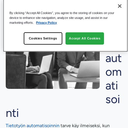
Tie
tot
By clicking “Accept All Cookies”, you agree to the storing of cookies on your
device to enhance site navigation, analyze site usage, and assist in our
marketing efforts.
Privacy Policy
yö
Cookies Settings
Accept All Cookies
n
aut
om
ati
soi
nti
Tietotyön automatisoinnin
tarve käy ilmeiseksi, kun