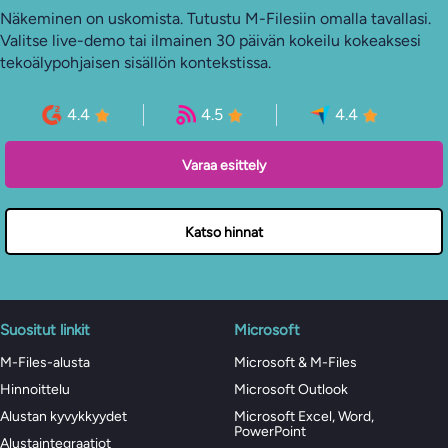
Näkeminen on uskomista. Tutustu M-Filesiin omalla tavallasi.
Valitse live-demo tai ilmainen 30 päivän kokeilu kokeaksesi
tekoälypohjaisen sisällön kontekstissa.
4.4
4.5
4.4
Varaa esittely
Katso hinnat
Suositut linkit
Microsoft
M-Files-alusta
Microsoft & M-Files
Hinnoittelu
Microsoft Outlook
Alustan kyvykkyydet
Microsoft Excel, Word,
PowerPoint
Alustaintegraatiot