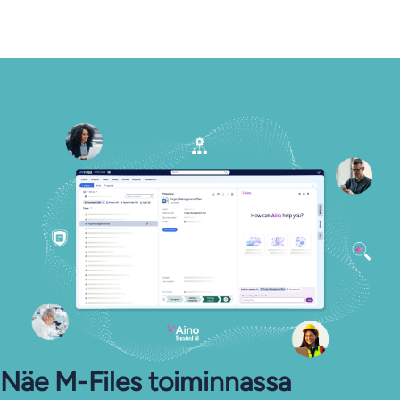
Näe M-Files toiminnassa