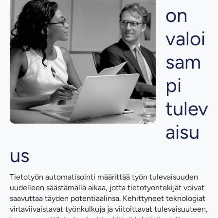
on
valoi
sam
pi
tulev
aisu
us
Tietotyön automatisointi määrittää työn tulevaisuuden
uudelleen säästämällä aikaa, jotta tietotyöntekijät voivat
saavuttaa täyden potentiaalinsa. Kehittyneet teknologiat
virtaviivaistavat työnkulkuja ja viitoittavat tulevaisuuteen,