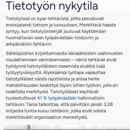
Tietotyön nykytila
Tietotyössä on kyse tehtävistä, jotka perustuvat
ensisijaisesti tietoon ja luovuuteen. Merkittävä haaste
syntyy, kun tietotyöntekijät joutuvat käyttämään
huomattavan osan työpäivästään toistuviin ja
arkipäiväisiin tehtäviin.
Sähköpostien kirjoittamisesta lakisääteisten vaatimusten
noudattamisen varmistamiseen – nämä tehtävät eivät
hyödynnä tietotyöläisten osaamista eivätkä lisää
työtyytyväisyyttä. Älykkäämpi työtapa vapauttaa
tietotyöläiset näistä rajoitteista ja antaa heille
mahdollisuuden keskittyä täysin siihen työhön, jolla on
todellista merkitystä. Tietotyöläiset käyttävät
huolestuttavat
41 % työpäivästään
hallinnollisiin
tehtäviin. Tämä tarkoittaa, että päivittäin peräti 3,28
miljardia tuntia kuluu tehtäviin, jotka eivät edistä
merkittävästi organisaation menestystä.