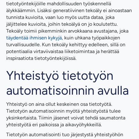
tietotyöntekijöille mahdollisuuden työskennellä
älykkäämmin. Lisäksi generatiivinen tekoäly ei ainoastaan
tunnista kuvioita, vaan luo myös uutta dataa, joka
jäljittelee kuvioita, joihin tekoälyä on jo koulutettu.
Tekoäly toimii pikemminkin arvokkaana avustajana, joka
täydentää ihmisen kykyjä
, kuin uhkana työpaikkojen
turvallisuudelle. Kun tekoäly kehittyy edelleen, sillä on
potentiaalia virtaviivaistaa liiketoimintaa ja herättää
inspiraatiota tietotyöntekijöissä.
Yhteistyö tietotyön
automatisoinnin avulla
Yhteistyö on aina ollut keskeinen osa tietotyötä.
Tietotyön automatisoinnin myötä yhteistyöstä tulee
yksinkertaista. Tiimin jäsenet voivat tehdä saumatonta
yhteistyötä eri paikoissa ja aikavyöhykkeillä.
Tietotyön automatisointi tuo järjestystä yhteistyöhön