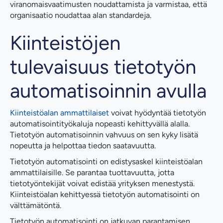
viranomaisvaatimusten noudattamista ja varmistaa, että
organisaatio noudattaa alan standardeja.
Kiinteistöjen
tulevaisuus tietotyön
automatisoinnin avulla
Kiinteistöalan ammattilaiset
voivat hyödyntää tietotyön
automatisointityökaluja nopeasti kehittyvällä alalla.
Tietotyön automatisoinnin vahvuus on sen kyky lisätä
nopeutta ja helpottaa tiedon saatavuutta.
Tietotyön automatisointi on edistysaskel kiinteistöalan
ammattilaisille. Se parantaa tuottavuutta, jotta
tietotyöntekijät voivat edistää yrityksen menestystä.
Kiinteistöalan kehittyessä tietotyön automatisointi on
välttämätöntä.
Tietotyön automatisointi on jatkuvan parantamisen