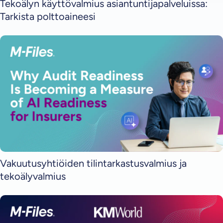
Tekoälyn käyttövalmius asiantuntijapalveluissa:
Tarkista polttoaineesi
Vakuutusyhtiöiden tilintarkastusvalmius ja
tekoälyvalmius