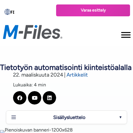
Varaa esittely
FI
Tietotyön automatisointi kiinteistöalalla
22. maaliskuuta 2024
|
Artikkelit
Lukuaika: 4 min
Sisällysluettelo
▼
Tietotyön määrittely