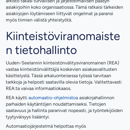
arkisto takasi turvallisen ja järjestelmällisen pääsyn
asiakirjoihin koko organisaatiossa. Tämä ratkaisi tärkeiden
asiakirjojen löytämiseen liittyvät ongelmat ja paransi
myös tiimien välistä yhteistyötä.
Kiinteistöviranomaiste
n tietohallinto
Uuden-Seelannin kiinteistönvälitysviranomainen (REA)
vastaa kiinteistönvälittäjiä koskevien asiakasvalitusten
käsittelystä. Tässä arkaluonteisessa työssä tarvitaan
tarkkoja ja helposti saatavilla olevia tietoja. Valitettavasti
REA:ta vaivaa informaatiokaaos.
REA käytti
automaatio-ohjelmistoa
asiakirjahallinnon
parhaiden käytäntöjen noudattamiseksi. Tietojen
saatavuus ja hallinta paranivat nopeasti, ja työntekijöiden
tyytyväisyys lisääntyi.
Automaatiojärjestelmä helpottaa myös