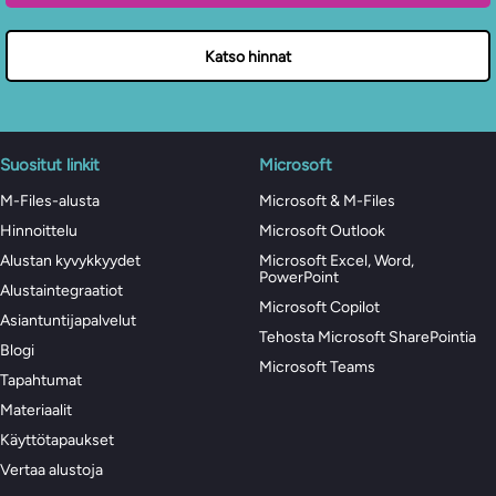
Katso hinnat
Suositut linkit
Microsoft
M-Files-alusta
Microsoft & M-Files
Hinnoittelu
Microsoft Outlook
Alustan kyvykkyydet
Microsoft Excel, Word,
PowerPoint
Alustaintegraatiot
Microsoft Copilot
Asiantuntijapalvelut
Tehosta Microsoft SharePointia
Blogi
Microsoft Teams
Tapahtumat
Materiaalit
Käyttötapaukset
Vertaa alustoja