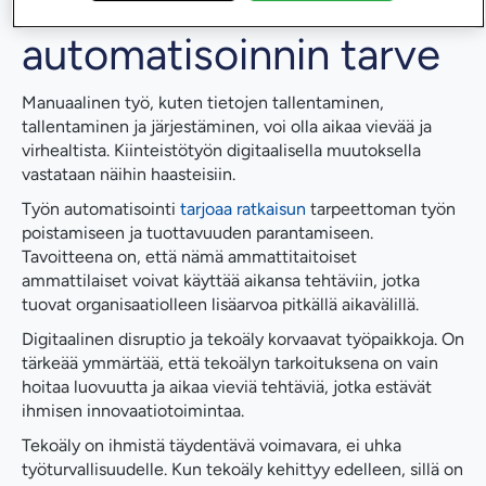
Tietotyön
automatisoinnin tarve
Manuaalinen työ, kuten tietojen tallentaminen,
tallentaminen ja järjestäminen, voi olla aikaa vievää ja
virhealtista. Kiinteistötyön digitaalisella muutoksella
vastataan näihin haasteisiin.
Työn automatisointi
tarjoaa ratkaisun
tarpeettoman työn
poistamiseen ja tuottavuuden parantamiseen.
Tavoitteena on, että nämä ammattitaitoiset
ammattilaiset voivat käyttää aikansa tehtäviin, jotka
tuovat organisaatiolleen lisäarvoa pitkällä aikavälillä.
Digitaalinen disruptio ja tekoäly korvaavat työpaikkoja. On
tärkeää ymmärtää, että tekoälyn tarkoituksena on vain
hoitaa luovuutta ja aikaa vieviä tehtäviä, jotka estävät
ihmisen innovaatiotoimintaa.
Tekoäly on ihmistä täydentävä voimavara, ei uhka
työturvallisuudelle. Kun tekoäly kehittyy edelleen, sillä on