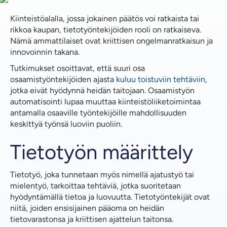
Mitä on tietotyön automatisointi?
Kiinteistöalalla, jossa jokainen päätös voi ratkaista tai
rikkoa kaupan, tietotyöntekijöiden rooli on ratkaiseva.
Tietotyön automatisoinnin tarve
Nämä ammattilaiset ovat kriittisen ongelmanratkaisun ja
innovoinnin takana.
Työn automatisoinnin ja kiinteistöjen tulevaisuus
Tutkimukset osoittavat, että suuri osa
osaamistyöntekijöiden ajasta
kuluu toistuviin tehtäviin
,
Federal Realty Asiakirjojen hallinta
jotka eivät hyödynnä heidän taitojaan. Osaamistyön
Kiinteistöviranomaisten tietohallinto
automatisointi lupaa muuttaa kiinteistöliiketoimintaa
antamalla osaaville työntekijöille mahdollisuuden
Kiinteistöjen tulevaisuus tietotyön automatisoinnin
keskittyä työnsä luoviin puoliin.
avulla
Tietotyön määrittely
FAQ
Tietotyö, joka tunnetaan myös nimellä ajatustyö tai
mielentyö, tarkoittaa tehtäviä, jotka suoritetaan
hyödyntämällä tietoa ja luovuutta. Tietotyöntekijät ovat
niitä, joiden ensisijainen pääoma on heidän
tietovarastonsa ja kriittisen ajattelun taitonsa.