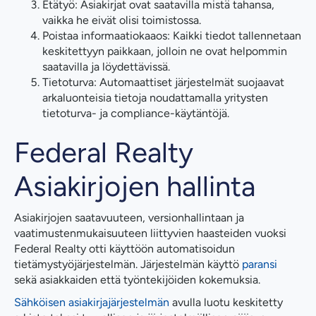
Etätyö: Asiakirjat ovat saatavilla mistä tahansa,
vaikka he eivät olisi toimistossa.
Poistaa informaatiokaaos: Kaikki tiedot tallennetaan
keskitettyyn paikkaan, jolloin ne ovat helpommin
saatavilla ja löydettävissä.
Tietoturva: Automaattiset järjestelmät suojaavat
arkaluonteisia tietoja noudattamalla yritysten
tietoturva- ja compliance-käytäntöjä.
Federal Realty
Asiakirjojen hallinta
Asiakirjojen saatavuuteen, versionhallintaan ja
vaatimustenmukaisuuteen liittyvien haasteiden vuoksi
Federal Realty otti käyttöön automatisoidun
tietämystyöjärjestelmän. Järjestelmän käyttö
paransi
sekä asiakkaiden että työntekijöiden kokemuksia.
Sähköisen asiakirjajärjestelmän
avulla luotu keskitetty