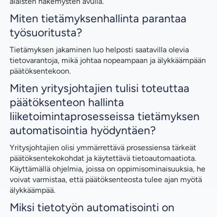
alaisten näkemysten avulla.
Miten tietämyksenhallinta parantaa
työsuoritusta?
Tietämyksen jakaminen luo helposti saatavilla olevia
tietovarantoja, mikä johtaa nopeampaan ja älykkäämpään
päätöksentekoon.
Miten yritysjohtajien tulisi toteuttaa
päätöksenteon hallinta
liiketoimintaprosesseissa tietämyksen
automatisointia hyödyntäen?
Yritysjohtajien olisi ymmärrettävä prosessiensa tärkeät
päätöksentekokohdat ja käytettävä tietoautomaatiota.
Käyttämällä ohjelmia, joissa on oppimisominaisuuksia, he
voivat varmistaa, että päätöksenteosta tulee ajan myötä
älykkäämpää.
Miksi tietotyön automatisointi on