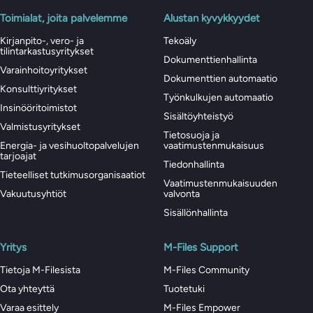
Toimialat, joita palvelemme
Alustan kyvykkyydet
Kirjanpito-, vero- ja
Tekoäly
tilintarkastusyritykset
Dokumenttienhallinta
Varainhoitoyritykset
Dokumenttien automaatio
Konsulttiyritykset
Työnkulkujen automaatio
Insinööritoimistot
Sisältöyhteistyö
Valmistusyritykset
Tietosuoja ja
Energia- ja vesihuoltopalvelujen
vaatimustenmukaisuus
tarjoajat
Tiedonhallinta
Tieteelliset tutkimusorganisaatiot
Vaatimustenmukaisuuden
Vakuutusyhtiöt
valvonta
Sisällönhallinta
Yritys
M-Files Support
Tietoja M-Filesista
M-Files Community
Ota yhteyttä
Tuotetuki
Varaa esittely
M-Files Empower