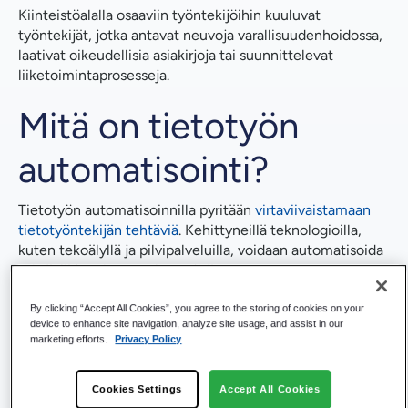
Kiinteistöalalla osaaviin työntekijöihin kuuluvat
työntekijät, jotka antavat neuvoja varallisuudenhoidossa,
laativat oikeudellisia asiakirjoja tai suunnittelevat
liiketoimintaprosesseja.
Mitä on tietotyön
automatisointi?
Tietotyön automatisoinnilla pyritään
virtaviivaistamaan
tietotyöntekijän tehtäviä
. Kehittyneillä teknologioilla,
kuten tekoälyllä ja pilvipalveluilla, voidaan automatisoida
tehtäviä ja tehostaa tietotyötä.
Asiakirjojen hallinta, työnkulkujen automatisointi,
By clicking “Accept All Cookies”, you agree to the storing of cookies on your
tietojen analysointi, korkean tason päätöksenteko ja
device to enhance site navigation, analyze site usage, and assist in our
monimutkaisten ongelmien ratkaiseminen kuuluvat
marketing efforts.
Privacy Policy
tietotyön automatisointiin.
Cookies Settings
Accept All Cookies