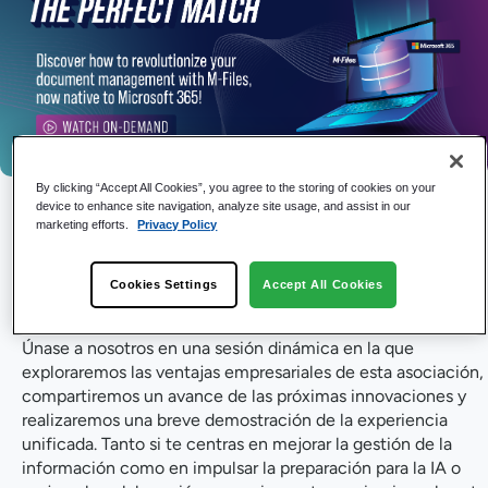
By clicking “Accept All Cookies”, you agree to the storing of cookies on your
Fecha del evento: A petición
device to enhance site navigation, analyze site usage, and assist in our
marketing efforts.
Privacy Policy
En julio de 2025, M-Files una colaboración pionera con
Microsoft, lo que convirtió a M-Files en M-Files primer
Cookies Settings
Accept All Cookies
proveedor de gestión documental en almacenar contenido
de forma nativa en Microsoft 365.
Únase a nosotros en una sesión dinámica en la que
exploraremos las ventajas empresariales de esta asociación,
compartiremos un avance de las próximas innovaciones y
realizaremos una breve demostración de la experiencia
unificada. Tanto si te centras en mejorar la gestión de la
información como en impulsar la preparación para la IA o