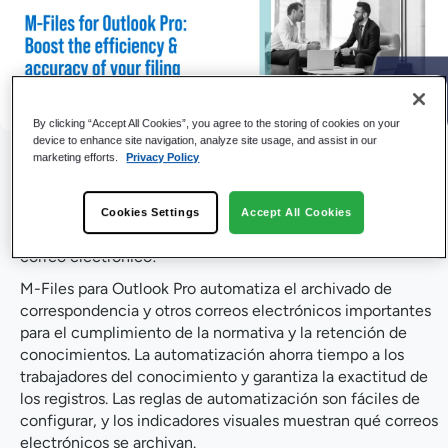
By clicking “Accept All Cookies”, you agree to the storing of cookies on your
device to enhance site navigation, analyze site usage, and assist in our
Fecha del evento: A petición
marketing efforts.
Privacy Policy
¿Dedicas demasiado tiempo a archivar correos
electrónicos? ¡Mira nuestro seminario web y descubre
Cookies Settings
Accept All Cookies
cómo M-Files Outlook puede transformar la gestión de tu
correo electrónico!
M-Files para Outlook Pro automatiza el archivado de
correspondencia y otros correos electrónicos importantes
para el cumplimiento de la normativa y la retención de
conocimientos. La automatización ahorra tiempo a los
trabajadores del conocimiento y garantiza la exactitud de
los registros. Las reglas de automatización son fáciles de
configurar, y los indicadores visuales muestran qué correos
electrónicos se archivan.