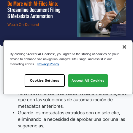
Fecha del evento: A petición
By clicking “Accept All Cookies”, you agree to the storing of cookies on your
device to enhance site navigation, analyze site usage, and assist in our
¡Vea este seminario web
para descubrir cómo puede
marketing efforts.
Privacy Policy
automatizar el trabajo manual y liberar a los empleados para
que se centren en actividades de mayor valor!
Cookies Settings
Accept All Cookies
Extrae metadatos de documentos sin esfuerzo con
Aino, obteniendo resultados notablemente mejores
que con las soluciones de automatización de
metadatos anteriores.
Guarde los metadatos extraídos con un solo clic,
eliminando la necesidad de aprobar una por una las
sugerencias.