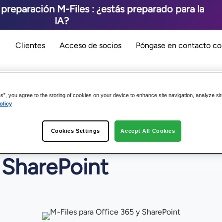
reparación M-Files : ¿estás preparado para la
IA?
Clientes
Acceso de socios
Póngase en contacto co
Precios
Recursos
Socios
Empres
es”, you agree to the storing of cookies on your device to enhance site navigation, analyze si
olicy
Cookies Settings
Accept All Cookies
 SharePoint