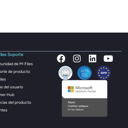
iles Soporte
unidad de M-Files
orte de producto
iles
s del usuario
tner Hub
cias del producto
ntes