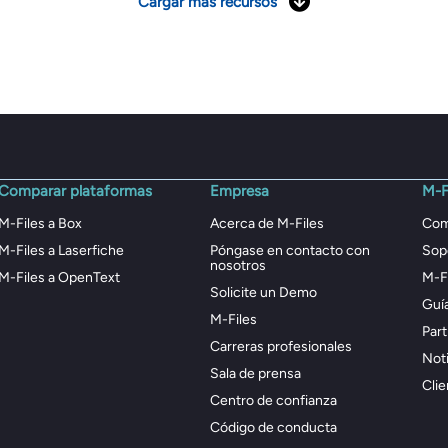
Cargar más recursos
Comparar plataformas
Empresa
M-F
M-Files a Box
Acerca de M-Files
Com
M-Files a Laserfiche
Póngase en contacto con
Sop
nosotros
M-Files a OpenText
M-F
Solicite un Demo
Guía
M-Files
Par
Carreras profesionales
Noti
Sala de prensa
Clie
Centro de confianza
Código de conducta