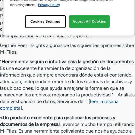
marketing efforts.
Privacy Policy
Informe "Voice of the Customer" Gartner Peer Insights :
Plataformas de servicios de contenidos" califica a los
proveedores en función de las siguientes categorías:
Cookies Settings
Accept All Cookies
capacidades de producto, experiencia de ventas, experiencia
de implantación y experiencia de soporte.
Gartner Peer Insights algunas de las siguientes opiniones sobre
M-Files:
"
Herramienta segura e intuitiva para la gestión de documentos.
Es una excelente herramienta de organización de la
información que siempre encontrará dónde está el contenido
adecuado, independientemente de los sistemas de archivos y
las ubicaciones, lo que ayuda a mejorar la forma en que se
almacenan los archivos, mejorando la productividad." - Analista
de investigación de datos, Servicios de TI
[leer la reseña
completa
].
«Un producto excelente para gestionar los procesos y
documentos de la empresa.
Llevamos mucho tiempo utilizando
M-Files. Es una herramienta polivalente que nos ha ayudado a