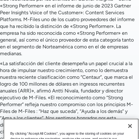
«Strong Performer» en el informe de junio de 2023 Gartner
Peer Insights Voice of the Customer»: Content Services
Platforms. M-Files uno de los cuatro proveedores del informe
que ha recibido la distinción de «Strong Performer». La
empresa ha sido reconocida como «Strong Performer» en
general, así como el único proveedor de esta categoría tanto
en el segmento de Norteamérica como en el de empresas
medianas.
«La satisfacción del cliente desempeña un papel crucial a la
hora de impulsar nuestro crecimiento, como lo demuestra
nuestra reciente clasificación como “Centaur”, que marca el
logro de 100 millones de dólares en ingresos recurrentes
anuales (ARR)», afirmó Antti Nivala, fundador y director
ejecutivo de M-Files. «El reconocimiento como “Strong
Performer” refleja nuestro compromiso con los principios M-
Files de M-Files : “Haz que suceda”, “Ayuda a los demás” y
“Ama a los clientes”. Nos sentimos honrados por esta
distinción, que pone de manifiesto la pasión de nuestros
clientes por la M-Files y reafirma nuestra capacidad para
By clicking “Accept All Cookies”, you agree to the storing of cookies on your
ofrecer experiencias de cliente excepcionales».
device to enhance site navigation, analyze site usage, and assist in our