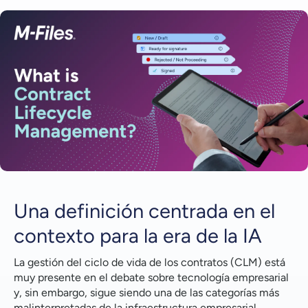
Una definición centrada en el contexto para la era
de la IA
Por qué la definición tradicional se queda corta
Los contratos son infraestructura, no papeleo
El punto de inflexión de la IA
Una definición del CLM basada en el contexto
Las tres dimensiones interrelacionadas de la gestión
moderna del ciclo de vida de los contratos (CLM)
Una definición centrada en el
Por qué la arquitectura nativa de Microsoft es
estratégica
contexto para la era de la IA
De la fricción operativa a la ventaja competitiva
La gestión del ciclo de vida de los contratos (CLM) está
muy presente en el debate sobre tecnología empresarial
El futuro de la gestión del ciclo de vida de los
y, sin embargo, sigue siendo una de las categorías más
contratos
malinterpretadas de la infraestructura empresarial