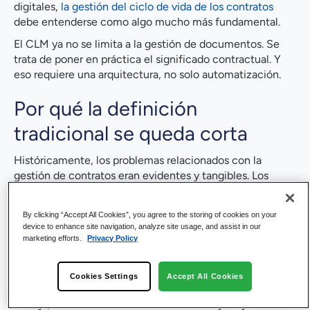
digitales,
la gestión del ciclo de vida de los contratos
debe entenderse como algo mucho más fundamental.
El CLM ya no se limita a la gestión de documentos. Se
trata de poner en práctica el significado contractual. Y
eso requiere una arquitectura, no solo automatización.
Por qué la definición
tradicional se queda corta
Históricamente, los problemas relacionados con la
gestión de contratos eran evidentes y tangibles. Los
contratos en papel se extraviaban, los hilos de correo
electrónico generaban confusión sobre las versiones y las
By clicking “Accept All Cookies”, you agree to the storing of cookies on your
aprobaciones se estancaban en las bandejas de entrada.
device to enhance site navigation, analyze site usage, and assist in our
Los equipos jurídicos se convertían en cuellos de botella
marketing efforts.
Privacy Policy
porque el proceso de tramitación carecía de estructura.
La primera generación de herramientas CLM abordó
Cookies Settings
Accept All Cookies
estas ineficiencias evidentes. Digitalizaron los flujos de
trabajo, centralizaron el almacenamiento y mejoraron la