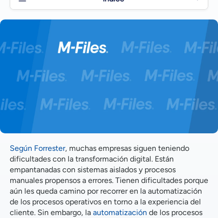
Las claves del éxito de la transformación digital
Colmar las lagunas entre las aplicaciones individuales
es un elemento clave de la digitalización.
Gestión de la información y procesos empresariales
más eficientes
M-Files todos los procesos empresariales
Según Forrester
, muchas empresas siguen teniendo
dificultades con la transformación digital. Están
empantanadas con sistemas aislados y procesos
manuales propensos a errores. Tienen dificultades porque
aún les queda camino por recorrer en la automatización
de los procesos operativos en torno a la experiencia del
cliente. Sin embargo, la
automatización
de los procesos