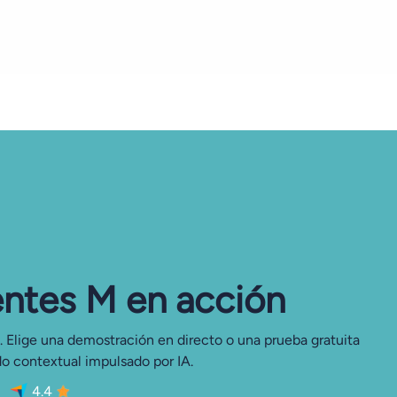
entes M en acción
. Elige una demostración en directo o una prueba gratuita
do contextual impulsado por IA.
4.4