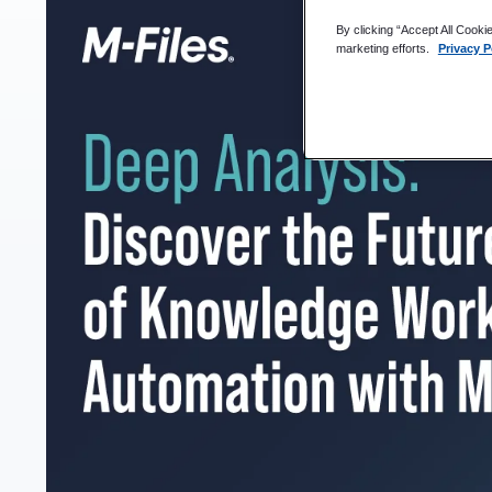
By clicking “Accept All Cooki
M-Files de M-Files
marketing efforts.
Privacy P
Capacidades tecnológicas
Integración de la IA
Enfoque centrado en Microsoft
Conclusión
Acerca Deep Analysis
Deep Analysis Viñeta del vendedor