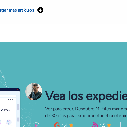
rgar más artículos
Vea los expedi
Ver para creer. Descubre M-Files manera
de 30 días para experimentar el conteni
4.4
4.5