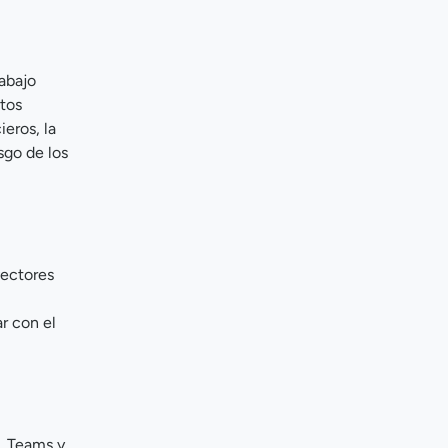
rabajo
tos
eros, la
sgo de los
vectores
r con el
, Teams y