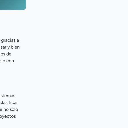
gracias a
sar y bien
nos de
elo con
sistemas
lasificar
e no solo
royectos