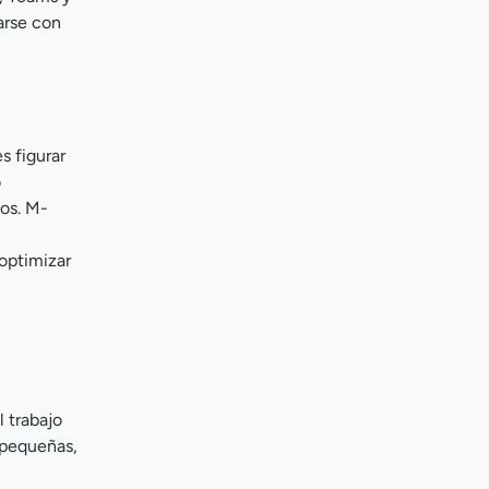
arse con
s figurar
o
aos. M-
optimizar
l trabajo
 pequeñas,