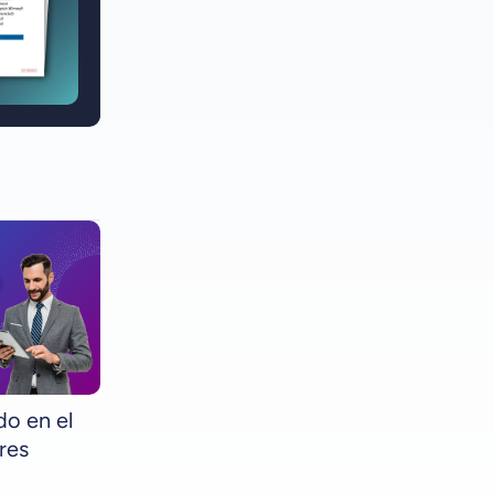
o en el
res