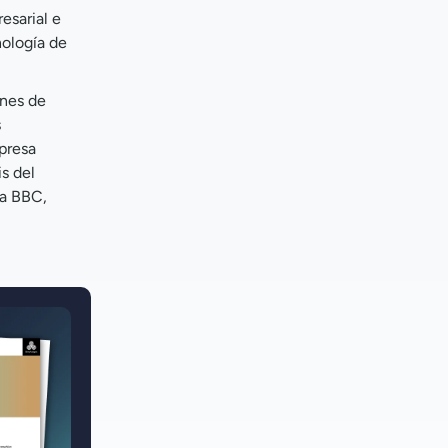
esarial e
ología de
ones de
s
presa
s del
la BBC,