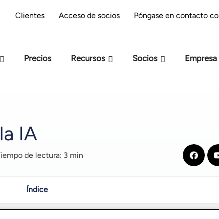
reparación M-Files : ¿estás preparado para la
Clientes
Acceso de socios
Póngase en contacto co
IA?
Precios
Recursos
Socios
Empresa
 la IA
iempo de lectura: 3 min
Índice