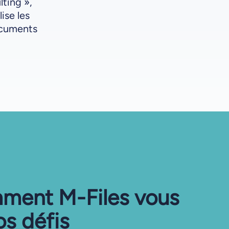
lting »,
ise les
ocuments
ment M-Files vous
os défis