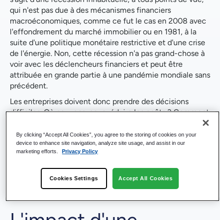
qui n'est pas due à des mécanismes financiers
macroéconomiques, comme ce fut le cas en 2008 avec
l'effondrement du marché immobilier ou en 1981, à la
suite d'une politique monétaire restrictive et d'une crise
de l'énergie. Non, cette récession n'a pas grand-chose à
voir avec les déclencheurs financiers et peut être
attribuée en grande partie à une pandémie mondiale sans
précédent.
Les entreprises doivent donc prendre des décisions
difficiles. Où pouvons-nous réduire les coûts ? Comment
réorienter les ressources ?
By clicking “Accept All Cookies”, you agree to the storing of cookies on your
Du point de vue des technologies de l'information, si les
device to enhance site navigation, analyze site usage, and assist in our
efforts en matière de travail à distance peuvent dans
marketing efforts.
Privacy Policy
certains cas favoriser l'adoption de la technologie
numérique, les investissements en période de crise
Cookies Settings
Accept All Cookies
économique sont souvent abordés avec une plus grande
prudence.