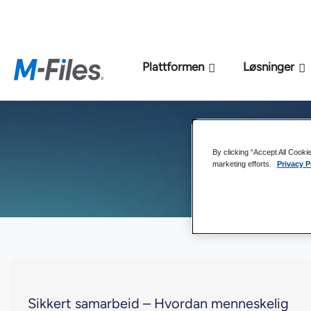
Ny M-File
Plattformen
Løsninger
By clicking “Accept All Cooki
marketing efforts.
Privacy P
Sikkert samarbeid – Hvordan menneskelig