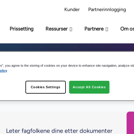
s AI-beredskapsmodell – Er du klar for AI?
Ta 
Kunder
Partnerinnlogging
Prissetting
Ressurser
Partnere
Om o
Webinarer
es”, you agree to the storing of cookies on your device to enhance site navigation, analyze si
olicy
Cookies Settings
Accept All Cookies
Leter fagfolkene dine etter dokumenter