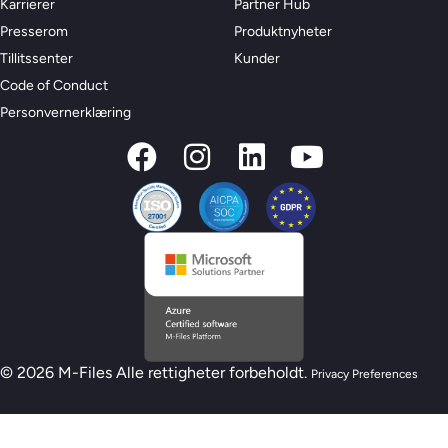
Karrierer
Partner Hub
Presserom
Produktnyheter
Tillitssenter
Kunder
Code of Conduct
Personvernerklæring
© 2026 M-Files Alle rettigheter forbeholdt.
Privacy Preferences
Ny M-Files AI-beredskapsmodell – Er du klar
for AI?