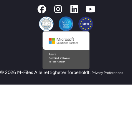
© 2026 M-Files Alle rettigheter forbeholdt.
Privacy Preferences
Ny M-Files AI-beredskapsmodell – Er du klar
for AI?
Ta AI-vurderingen