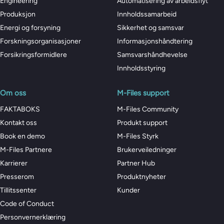
Engineering
Automatisering av arbeidsflyt
Produksjon
Innholdssamarbeid
Energi og forsyning
Sikkerhet og samsvar
Forskningsorganisasjoner
Informasjonshåndtering
Forsikringsformidlere
Samsvarshåndhevelse
Innholdsstyring
Om oss
M-Files support
FAKTABOKS
M-Files Community
Kontakt oss
Produkt support
Book en demo
M-Files Styrk
M-Files Partnere
Brukerveiledninger
Karrierer
Partner Hub
Presserom
Produktnyheter
Tillitssenter
Kunder
Code of Conduct
Personvernerklæring