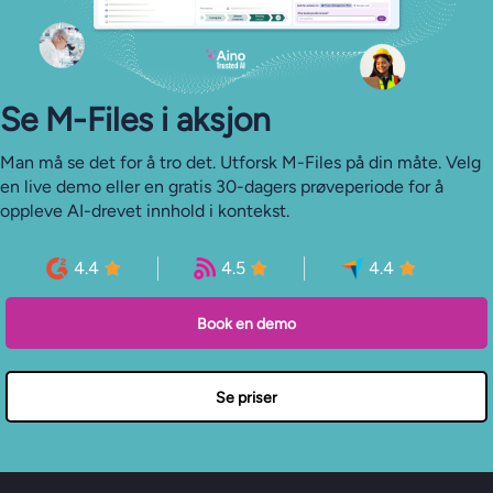
Se M-⁠Files i aksjon
Man må se det for å tro det. Utforsk M-Files på din måte. Velg
en live demo eller en gratis 30-dagers prøveperiode for å
oppleve AI-drevet innhold i kontekst.
4.4
4.5
4.4
Book en demo
Se priser