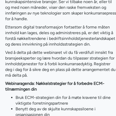
kunnskapsintensive bransjer. Ser vi tilbake noen år, eller til
og med noen måneder, viser den raske fremveksten og
innføringen av nye teknologier som skaper konkurransepress
for å handle.
Ettersom digital transformasjon fortsetter å forme måten
innhold kan lages, deles og administreres på, er det viktig å
forstå nøkkeltrendene i bedriftsinnholdstjenesterlandskapet
og deres innvirkning på innholdsstrategien din.
Ved å delta på dette webinaret vil du få verdifull innsikt fra
bransjeeksperter og lære hvordan du tilpasser strategien for
innholdstjenester for å forbli konkurransedyktig. Registrer
deg i dag for å sikre deg en plass på dette arrangementet du
må delta på.
Webinaragenda: Nøkkelstrategier for å forbedre ECM-
tilnærmingen din
Bruk ECM-strategien din for å møte kravene til dine
viktigste forretningspartnere
Benytt deg av de skjulte kunnskapssiloene i
organisasjonen din