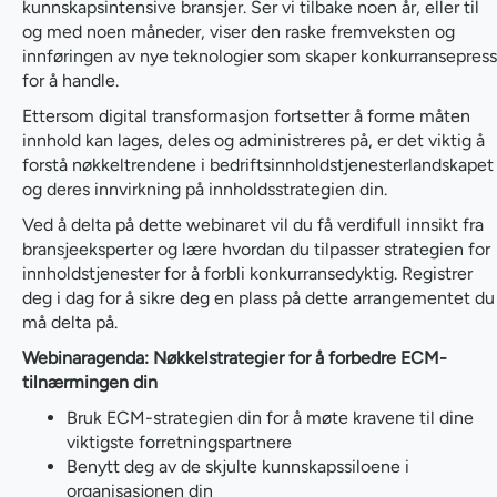
kunnskapsintensive bransjer. Ser vi tilbake noen år, eller til
og med noen måneder, viser den raske fremveksten og
innføringen av nye teknologier som skaper konkurransepress
for å handle.
Ettersom digital transformasjon fortsetter å forme måten
innhold kan lages, deles og administreres på, er det viktig å
forstå nøkkeltrendene i bedriftsinnholdstjenesterlandskapet
og deres innvirkning på innholdsstrategien din.
Ved å delta på dette webinaret vil du få verdifull innsikt fra
bransjeeksperter og lære hvordan du tilpasser strategien for
innholdstjenester for å forbli konkurransedyktig. Registrer
deg i dag for å sikre deg en plass på dette arrangementet du
må delta på.
Webinaragenda: Nøkkelstrategier for å forbedre ECM-
tilnærmingen din
Bruk ECM-strategien din for å møte kravene til dine
viktigste forretningspartnere
Benytt deg av de skjulte kunnskapssiloene i
organisasjonen din