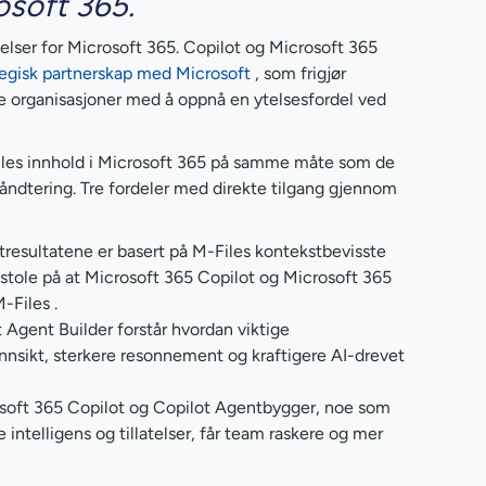
osoft 365.
elser for Microsoft 365. Copilot og Microsoft 365
tegisk partnerskap med Microsoft
, som frigjør
pe organisasjoner med å oppnå en ytelsesfordel ved
Files innhold i Microsoft 365 på samme måte som de
åndtering. Tre fordeler med direkte tilgang gjennom
resultatene er basert på M-Files kontekstbevisste
n stole på at Microsoft 365 Copilot og Microsoft 365
-Files .
 Agent Builder forstår hvordan viktige
nnsikt, sterkere resonnement og kraftigere AI-drevet
rosoft 365 Copilot og Copilot Agentbygger, noe som
intelligens og tillatelser, får team raskere og mer