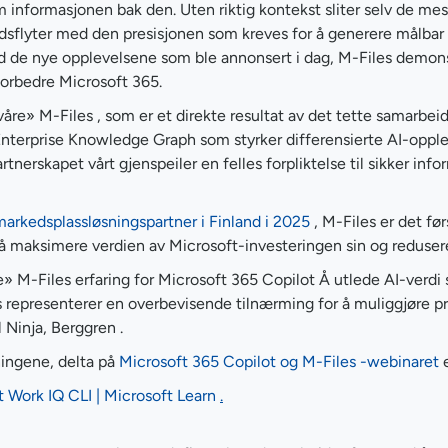
m informasjonen bak den. Uten riktig kontekst sliter selv de m
eidsflyter med den presisjonen som kreves for å generere målbar 
Med de nye opplevelsene som ble annonsert i dag, M-Files demons
forbedre Microsoft 365.
 våre» M-Files , som er et direkte resultat av det tette samarbe
nterprise Knowledge Graph som styrker differensierte AI-oppleve
nerskapet vårt gjenspeiler en felles forpliktelse til sikker inf
markedsplassløsningspartner i Finland i 2025
, M-Files er det fø
maksimere verdien av Microsoft-investeringen sin og redusere 
nye» M-Files erfaring for Microsoft 365 Copilot Å utlede AI-verdi
epresenterer en overbevisende tilnærming for å muliggjøre pres
 Ninja, Berggren .
ningene, delta på
Microsoft 365 Copilot og M-Files -webinaret
e
ft Work IQ CLI | Microsoft Learn
.