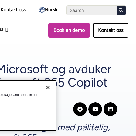
-vurderingen
Kontakt oss
Norsk
ss
Book en demo
Kontakt oss
 Microsoft og avduker
icrosoft 365 Copilot
te usage, and assist in our
investeringer med pålitelig,