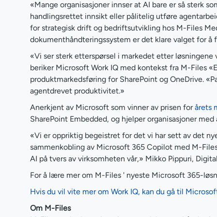
«Mange organisasjoner innser at AI bare er så sterk so
handlingsrettet innsikt eller pålitelig utføre agentarb
for strategisk drift og bedriftsutvikling hos M-Files 
dokumenthåndteringssystem er det klare valget for å 
«Vi ser sterk etterspørsel i markedet etter løsningene
beriker Microsoft Work IQ med kontekst fra M-Files «E
produktmarkedsføring for SharePoint og OneDrive. «Part
agentdrevet produktivitet.»
Anerkjent av Microsoft som vinner av prisen for
årets 
SharePoint Embedded, og hjelper organisasjoner med å 
«Vi er oppriktig begeistret for det vi har sett av det 
sammenkobling av Microsoft 365 Copilot med M-Files r
AI på tvers av virksomheten vår,» Mikko Pippuri, Digital
For å lære mer om M-Files ' nyeste Microsoft 365-løs
Hvis du vil vite mer om Work IQ, kan du gå til Microso
Om M-Files