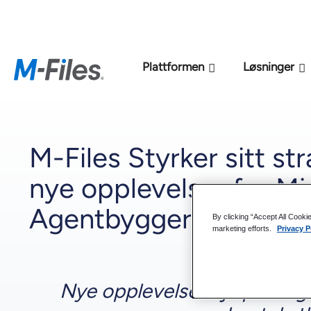
Ny M-Files
Plattformen
Løsninger
M-Files Styrker sitt s
nye opplevelser for Mi
Agentbygger
By clicking “Accept All Cooki
marketing efforts.
Privacy P
Nye opplevelser hjelper org