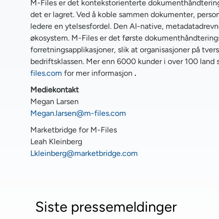
M-Files er det kontekstorienterte dokumenthåndtering
det er lagret. Ved å koble sammen dokumenter, personer,
ledere en ytelsesfordel. Den AI-native, metadatadrevne
økosystem. M-Files er det første dokumenthåndterings
forretningsapplikasjoner, slik at organisasjoner på tver
bedriftsklassen. Mer enn 6000 kunder i over 100 land s
files.com
for mer informasjon
.
Mediekontakt
Megan Larsen
Megan.larsen@m-files.com
Marketbridge for M-Files
Leah Kleinberg
Lkleinberg@marketbridge.com
Siste pressemeldinger