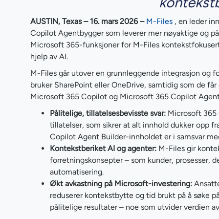
kontekstb
AUSTIN, Texas – 16. mars 2026 –
M-Files
, en leder in
Copilot Agentbygger som leverer mer nøyaktige og påli
Microsoft 365-funksjoner for M-Files kontekstfokusert 
hjelp av AI.
M-Files går utover en grunnleggende integrasjon og f
bruker SharePoint eller OneDrive, samtidig som de få
Microsoft 365 Copilot og Microsoft 365 Copilot Agent
Pålitelige, tillatelsesbevisste svar:
Microsoft 365 
tillatelser, som sikrer at alt innhold dukker opp
Copilot Agent Builder-innholdet er i samsvar med 
Kontekstberiket AI og agenter:
M-Files gir konte
forretningskonsepter – som kunder, prosesser, de
automatisering.
Økt avkastning på Microsoft-investering:
Ansatte
reduserer kontekstbytte og tid brukt på å søke på
pålitelige resultater – noe som utvider verdien 