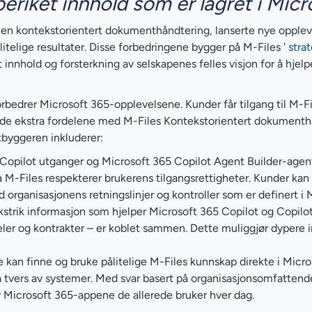
eriket innhold som er lagret i Micr
nen kontekstorientert dokumenthåndtering, lanserte nye opplev
telige resultater. Disse forbedringene bygger på M-Files '
stra
innhold og forsterkning av selskapenes felles visjon for å hjel
orbedrer Microsoft 365-opplevelsene. Kunder får tilgang til M-
r de ekstra fordelene med M-Files Kontekstorientert dokumenth
byggeren inkluderer:
Copilot utganger og Microsoft 365 Copilot Agent Builder-agent
 fra M-Files respekterer brukerens tilgangsrettigheter. Kunder ka
organisasjonens retningslinjer og kontroller som er definert i M
kstrik informasjon som hjelper Microsoft 365 Copilot og Copilot
ler og kontrakter – er koblet sammen. Dette muliggjør dypere i
 kan finne og bruke pålitelige M-Files kunnskap direkte i Mic
 tvers av systemer. Med svar basert på organisasjonsomfattende 
av Microsoft 365-appene de allerede bruker hver dag.