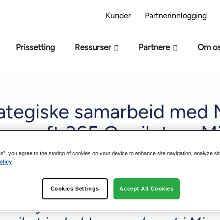
 AI-beredskapsmodell – Er du klar for AI?
Ta AI
Kunder
Partnerinnlogging
Prissetting
Ressurser
Partnere
Om o
trategiske samarbeid med
crosoft 365 Copilot og M
es”, you agree to the storing of cookies on your device to enhance site navigation, analyze si
olicy
Cookies Settings
Accept All Cookies
anisasjoner med å forbedre sine AI-