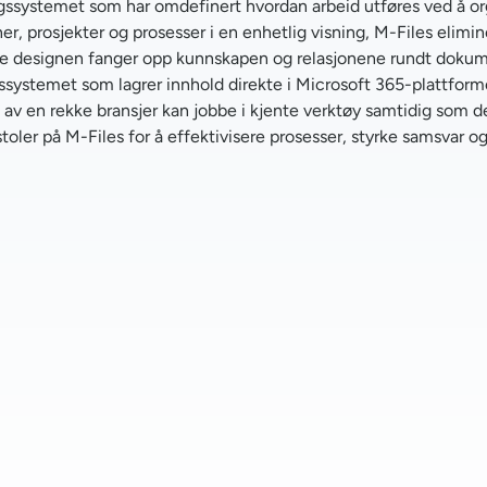
ssystemet som har omdefinert hvordan arbeid utføres ved å orga
 prosjekter og prosesser i en enhetlig visning, M-Files eliminer
 designen fanger opp kunnskapen og relasjonene rundt dokumenter
systemet som lagrer innhold direkte i Microsoft 365-plattfor
s av en rekke bransjer kan jobbe i kjente verktøy samtidig som de
toler på M-Files for å effektivisere prosesser, styrke samsvar o