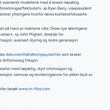
est avanserte modellene med å levere nøyaktig,
forretningseffektivitet», sa Ryan Barry, visepresident
trerer ytterligere hvorfor deres kontekstfokuserte
idet på tvers av teamene våre. Disse nye løsningene
lser», sa John Mighell, direktør for
ormasjon, avansert styring og neste generasjon
rste
dokumenthåndteringssystemet
som bruker
driftsmessig friksjon.
 starter med nøyaktig, styrt informasjon og
isjon, samsvar og revideringsevne for sikker bruk av
ller besøk
www.m-files.com
.