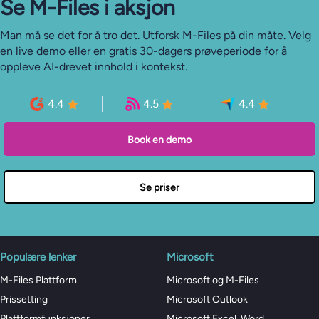
Se M-⁠Files i aksjon
Man må se det for å tro det. Utforsk M-Files på din måte. Velg
en live demo eller en gratis 30-dagers prøveperiode for å
oppleve AI-drevet innhold i kontekst.
4.4
4.5
4.4
Book en demo
Se priser
Populære lenker
Microsoft
M-Files Plattform
Microsoft og M-Files
Prissetting
Microsoft Outlook
Plattformfunksjoner
Microsoft Excel, Word,