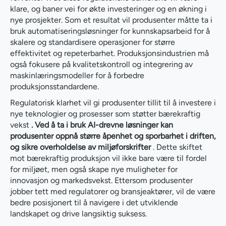
klare, og baner vei for økte investeringer og en økning i
nye prosjekter. Som et resultat vil produsenter måtte ta i
bruk automatiseringsløsninger for kunnskapsarbeid for å
skalere og standardisere operasjoner for større
effektivitet og repeterbarhet. Produksjonsindustrien må
også fokusere på kvalitetskontroll og integrering av
maskinlæringsmodeller for å forbedre
produksjonsstandardene.
Regulatorisk klarhet vil gi produsenter tillit til å investere i
nye teknologier og prosesser som støtter bærekraftig
vekst
. Ved å ta i bruk AI-drevne løsninger kan
produsenter oppnå større åpenhet og sporbarhet i driften,
og sikre overholdelse av miljøforskrifter
. Dette skiftet
mot bærekraftig produksjon vil ikke bare være til fordel
for miljøet, men også skape nye muligheter for
innovasjon og markedsvekst. Ettersom produsenter
jobber tett med regulatorer og bransjeaktører, vil de være
bedre posisjonert til å navigere i det utviklende
landskapet og drive langsiktig suksess.