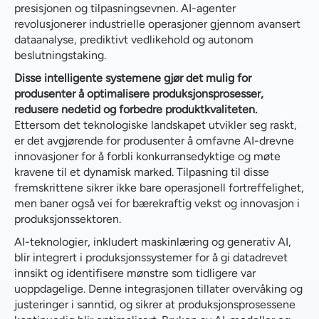
presisjonen og tilpasningsevnen. AI-agenter
Fremtiden for tilpasning og personalisering
revolusjonerer industrielle operasjoner gjennom avansert
dataanalyse, prediktivt vedlikehold og autonom
Vil bærekraftig vekst forandre produksjonsindustrien?
beslutningstaking.
Disse intelligente systemene gjør det mulig for
produsenter å optimalisere produksjonsprosesser,
redusere nedetid og forbedre produktkvaliteten.
Ettersom det teknologiske landskapet utvikler seg raskt,
er det avgjørende for produsenter å omfavne AI-drevne
innovasjoner for å forbli konkurransedyktige og møte
kravene til et dynamisk marked. Tilpasning til disse
fremskrittene sikrer ikke bare operasjonell fortreffelighet,
men baner også vei for bærekraftig vekst og innovasjon i
produksjonssektoren.
AI-teknologier, inkludert maskinlæring og generativ AI,
blir integrert i produksjonssystemer for å gi datadrevet
innsikt og identifisere mønstre som tidligere var
uoppdagelige. Denne integrasjonen tillater overvåking og
justeringer i sanntid, og sikrer at produksjonsprosessene