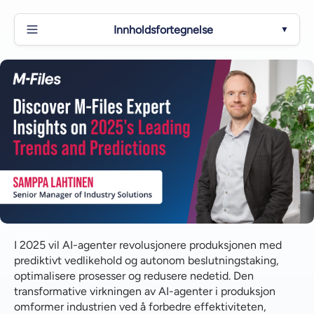
Innholdsfortegnelse
▼
Regulatorisk klarhet vil låse opp vekst i bærekraftig
produksjon
AI-integrasjon vil kreve fokus på grunnleggende
systemer i produksjonsbedrifters digitale
transformasjonsarbeid
Menneske-maskin-samarbeid: en nødvendighet i
fremtiden for produksjonsindustrien
AI-agenter vil revolusjonere fremtiden for
produksjonsvirksomhet
I 2025 vil AI-agenter revolusjonere produksjonen med
Viktigheten av cybersikkerhet og kunstig intelligens i
prediktivt vedlikehold og autonom beslutningstaking,
produksjon
optimalisere prosesser og redusere nedetid. Den
transformative virkningen av AI-agenter i produksjon
Produksjonsjobber vil utvikle seg med bruk av AI
omformer industrien ved å forbedre effektiviteten,