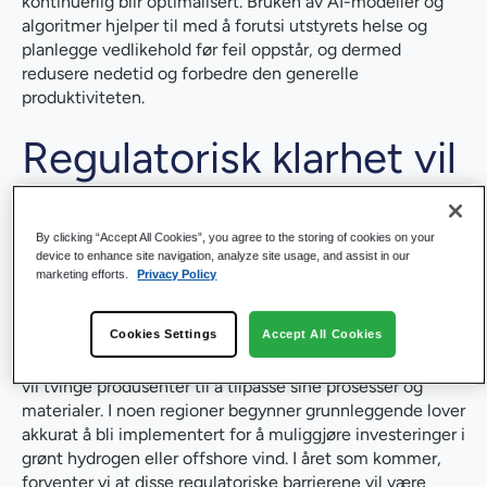
kontinuerlig blir optimalisert. Bruken av AI-modeller og
algoritmer hjelper til med å forutsi utstyrets helse og
planlegge vedlikehold før feil oppstår, og dermed
redusere nedetid og forbedre den generelle
produktiviteten.
Regulatorisk klarhet vil
låse opp vekst i
By clicking “Accept All Cookies”, you agree to the storing of cookies on your
bærekraftig
device to enhance site navigation, analyze site usage, and assist in our
marketing efforts.
Privacy Policy
produksjon
Cookies Settings
Accept All Cookies
Økende reguleringer rundt bærekraft og miljøpåvirkning
vil tvinge produsenter til å tilpasse sine prosesser og
materialer. I noen regioner begynner grunnleggende lover
akkurat å bli implementert for å muliggjøre investeringer i
grønt hydrogen eller offshore vind. I året som kommer,
forventer vi at disse regulatoriske barrierene vil være