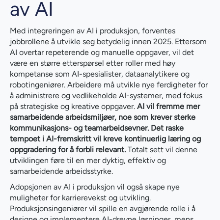
av AI
Med integreringen av AI i produksjon, forventes
jobbrollene å utvikle seg betydelig innen 2025. Ettersom
AI overtar repeterende og manuelle oppgaver, vil det
være en større etterspørsel etter roller med høy
kompetanse som AI-spesialister, dataanalytikere og
robotingeniører. Arbeidere må utvikle nye ferdigheter for
å administrere og vedlikeholde AI-systemer, med fokus
på strategiske og kreative oppgaver.
AI vil fremme mer
samarbeidende arbeidsmiljøer, noe som krever sterke
kommunikasjons- og teamarbeidsevner. Det raske
tempoet i AI-fremskritt vil kreve kontinuerlig læring og
oppgradering for å forbli relevant.
Totalt sett vil denne
utviklingen føre til en mer dyktig, effektiv og
samarbeidende arbeidsstyrke.
Adopsjonen av AI i produksjon vil også skape nye
muligheter for karrierevekst og utvikling.
Produksjonsingeniører vil spille en avgjørende rolle i å
designe og implementere AI-drevne løsninger, mens