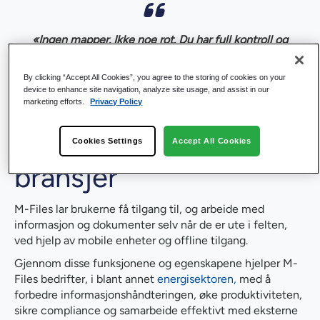
«Ingen mapper. Ikke noe rot. Du har full kontroll og
sparer mye tid», sier Charlotte C. Blix-Nilsen, Senior
Growth Marketing Manager hos M-Files Norge.
By clicking “Accept All Cookies”, you agree to the storing of cookies on your
device to enhance site navigation, analyze site usage, and assist in our
Vi har kunder i
marketing efforts.
Privacy Policy
informasjonsintensive
Cookies Settings
Accept All Cookies
bransjer
M-Files lar brukerne få tilgang til, og arbeide med
informasjon og dokumenter selv når de er ute i felten,
ved hjelp av mobile enheter og offline tilgang.
Gjennom disse funksjonene og egenskapene hjelper M-
Files bedrifter, i blant annet
energisektoren,
med å
forbedre informasjonshåndteringen, øke produktiviteten,
sikre compliance og samarbeide effektivt med eksterne