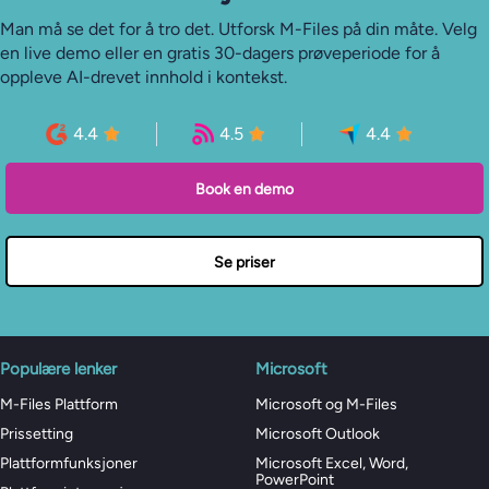
Man må se det for å tro det. Utforsk M-Files på din måte. Velg
en live demo eller en gratis 30-dagers prøveperiode for å
oppleve AI-drevet innhold i kontekst.
4.4
4.5
4.4
Book en demo
Se priser
Populære lenker
Microsoft
M-Files Plattform
Microsoft og M-Files
Prissetting
Microsoft Outlook
Plattformfunksjoner
Microsoft Excel, Word,
PowerPoint