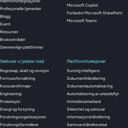
Plattformintegrasjoner
Microsoft Copilot
Profesjonelle tjenester
Forbedre Microsoft SharePoint
Blogg
Microsoft Teams
Event
Ressurser
Bruksområder
Sammenlign plattformer
Sektorer vi jobber med
Plattformfunksjoner
Regnskap, skatt og revisjon
Kunstig intelligens
Formuesforvaltning
Dokumenthåndtering
Konsulentfirmaer
Dokumentautomatisering
Engineering
Automatisering av arbeidsflyt
Produksjon
Innholdssamarbeid
Energi og forsyning
Sikkerhet og samsvar
Forskningsorganisasjoner
Informasjonshåndtering
Forsikringsformidlere
Samsvarshåndhevelse