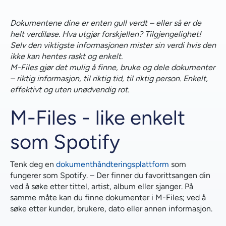
M-Files - Like enkelt som Spotify
Dokumentene dine er enten gull verdt – eller så er de
Vi har kunder i informasjonsintensive bransjer
helt verdiløse. Hva utgjør forskjellen? Tilgjengelighet!
Selv den viktigste informasjonen mister sin verdi hvis den
Sømløs integrasjon
ikke kan hentes raskt og enkelt.
M-Files gjør det mulig å finne, bruke og dele dokumenter
Sikkerhet og mobilitet
– riktig informasjon, til riktig tid, til riktig person.
Enkelt,
effektivt og uten unødvendig rot.
FAKTABOKS
M-Files - like enkelt
som Spotify
Tenk deg en
dokumenthåndteringsplattform
som
fungerer som Spotify. – Der finner du favorittsangen din
ved å søke etter tittel, artist, album eller sjanger. På
samme måte kan du finne dokumenter i M-Files
;
ved å
søke etter kunder, brukere, dato eller annen informasjon.