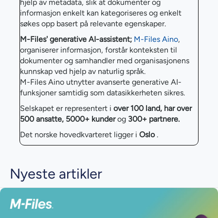
hjelp av metadata, slik at dokumenter og
informasjon enkelt kan kategoriseres og enkelt
søkes opp basert på relevante egenskaper.
M-Files' generative AI-assistent;
M-Files Aino
,
organiserer informasjon, forstår konteksten til
dokumenter og samhandler med organisasjonens
kunnskap ved hjelp av naturlig språk.
M-Files Aino utnytter avanserte generative AI-
funksjoner samtidig som datasikkerheten sikres.
Selskapet er representert i
over 100 land, har
over
500 ansatte,
5000+ kunder
og
300+ partnere.
Det norske hovedkvarteret ligger i
Oslo
.
Nyeste artikler