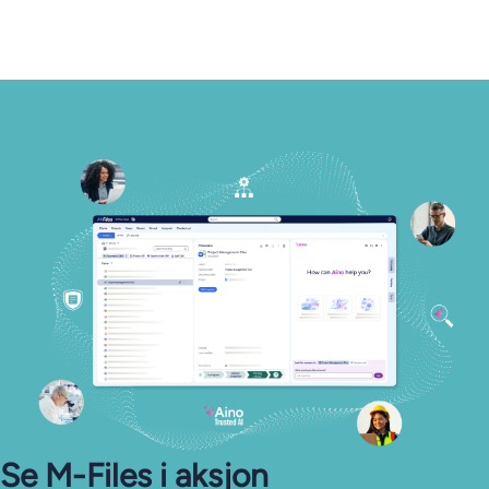
Se M-⁠Files i aksjon