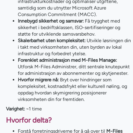
infrastrukturkostnader og optimaliser utgiftene,
samtidig som du utnytter Microsoft Azure
Consumption Commitment (MACC).
Innebygd sikkerhet og samsvar:
Få trygghet med
sikkerhet i bedriftsklassen, ISO-sertifiseringer og
støtte for utviklende samsvarsbehov.
Skalerbarhet uten kompleksitet:
Utvikle løsningen din
i takt med virksomheten din, uten byrden av lokal
infrastruktur og forbedret ytelse.
Forenklet administrasjon med M-Files Manage:
Utforsk M-Files Administrer, ditt sentrale knutepunkt
for administrasjon av abonnementer og skytjenester.
Hvorfor migrere nå:
Bryt over hindringer som
kompleksitet, kostnadsfrykt eller kulturell nøling, og
oppdag hvordan skymigrering posisjonerer
virksomheten din for fremtiden.
Varighet:
~1 time
Hvorfor delta?
Forstå forretningsdriverne for å gå over til
M-Files