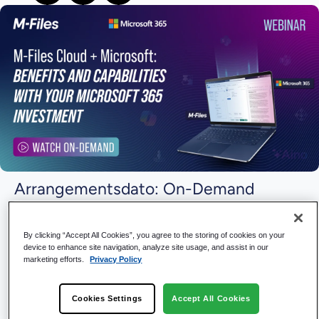
Arrangementsdato: On-Demand
Bli med oss! Webinar | M-Files Sky +
By clicking “Accept All Cookies”, you agree to the storing of cookies on your
Microsoft: Fordeler og muligheter med
device to enhance site navigation, analyze site usage, and assist in our
marketing efforts.
Privacy Policy
din Microsoft 365-investering
Se dette fokuserte og praktiske webinaret om hvorfor du
Cookies Settings
Accept All Cookies
skal gå over til M-Files Skyen er ikke bare en teknisk