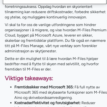
oppgradering, men et strategisk trekk for langsiktig
forretningssuksess. Oppdag hvordan en skyorientert
tilnærming kan redusere driftskostnader, forbedre sikkerhet
og ytelse, og muliggjøre kontinuerlig innovasjon.
Vi skal ta for oss de vanlige utfordringene som hindrer
organisasjoner i å migrere, og vise hvordan M-Files Premium
Cloud, bygget på Microsoft Azure, leverer en sikker,
skalerbar og fremtidsklar plattform. Du får også en nærmere
titt på M-Files Manage, vårt nye verktøy som forenkler
administrasjon av skytjenester.
Dette er din mulighet til å lære hvordan M-Files hjelper
bedrifter med å flytte til skyen med selvtillit, og hvorfor
fremtiden til M-Files er der.
Viktige takeaways:
Fremtidssikker med Microsoft 365:
Få full nytte av
Microsoft 365 med skybaserte funksjoner som M-Files
Aino og skrivebordssamredigering.
Kostnadseffektivitet og forutsigbarhet:
Reduser