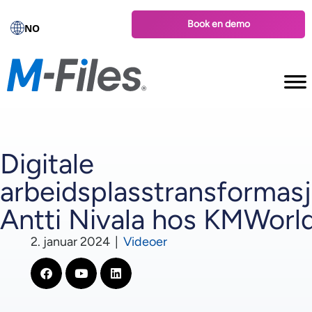
Book en demo
NO
Digitale
arbeidsplasstransformasj
Antti Nivala hos KMWorl
2. januar 2024
|
Videoer