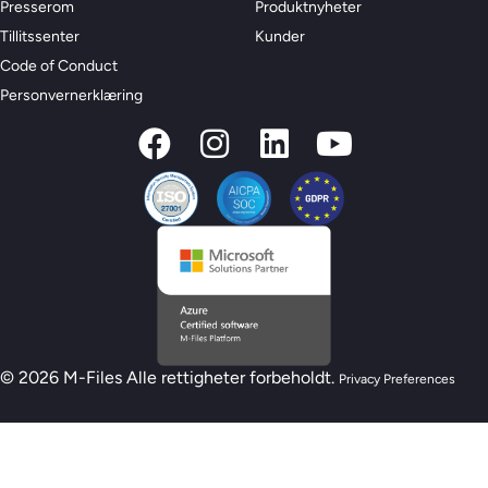
Presserom
Produktnyheter
Tillitssenter
Kunder
Code of Conduct
Personvernerklæring
© 2026 M-Files Alle rettigheter forbeholdt.
Privacy Preferences
Ny M-Files AI-beredskapsmodell – Er du klar fo
Ta AI-vurderingen