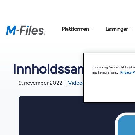
Ny M-File
Plattformen
Løsninger
Innholdssamarbeid 
By clicking “Accept All Cooki
marketing efforts.
Privacy P
9. november 2022
|
Videoer