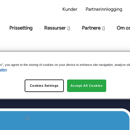
s AI-beredskapsmodell – Er du klar for AI?
Ta 
Kunder
Partnerinnlogging
Prissetting
Ressurser
Partnere
Om o
med M-Files
es”, you agree to the storing of cookies on your device to enhance site navigation, analyze si
olicy
Cookies Settings
Accept All Cookies