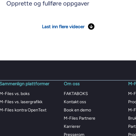
Opprette og fullføre oppgaver
Last inn flere videoer
Sammenlign plattformer
Om oss
M-F
M-Files vs. boks
FAKTABOKS
M-F
M-Files vs. lasergrafikk
Kontakt oss
Pro
M-Files kontra OpenText
Book en demo
M-Fi
M-Files Partnere
Bru
Karrierer
Par
Presserom
Pro