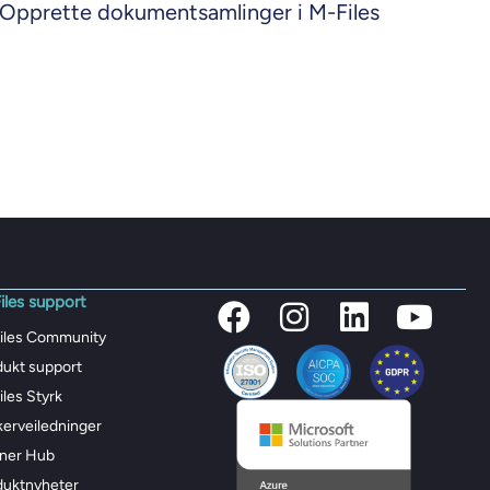
Opprette dokumentsamlinger i M-Files
iles support
iles Community
dukt support
les Styrk
kerveiledninger
tner Hub
duktnyheter