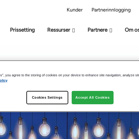
 AI-beredskapsmodell – Er du klar for AI?
Ta AI
Kunder
Partnerinnlogging
Prissetting
Ressurser
Partnere
Om o
ekkingsfunksjonalitet i
es”, you agree to the storing of cookies on your device to enhance site navigation, analyze si
olicy
Cookies Settings
Accept All Cookies