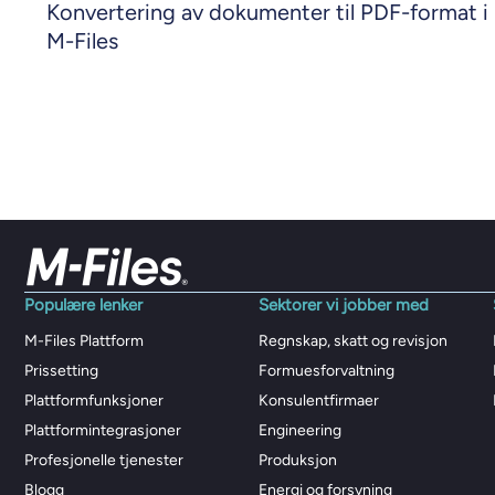
Konvertering av dokumenter til PDF-format i
M-Files
Populære lenker
Sektorer vi jobber med
M-Files Plattform
Regnskap, skatt og revisjon
Prissetting
Formuesforvaltning
Plattformfunksjoner
Konsulentfirmaer
Plattformintegrasjoner
Engineering
Profesjonelle tjenester
Produksjon
Blogg
Energi og forsyning