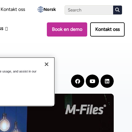
-vurderingen
Kontakt oss
Norsk
ss
Book en demo
Kontakt oss
 M-Files
te usage, and assist in our