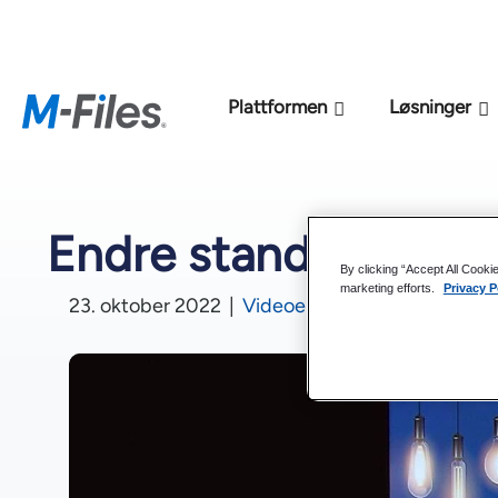
Ny M-Files
Plattformen
Løsninger
Endre standard innsj
By clicking “Accept All Cooki
marketing efforts.
Privacy P
23. oktober 2022
|
Videoer