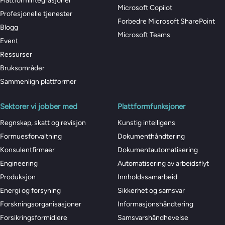
Plattformintegrasjoner
Microsoft Copilot
Profesjonelle tjenester
Forbedre Microsoft SharePoint
Blogg
Microsoft Teams
Event
Ressurser
Bruksområder
Sammenlign plattformer
Sektorer vi jobber med
Plattformfunksjoner
Regnskap, skatt og revisjon
Kunstig intelligens
Formuesforvaltning
Dokumenthåndtering
Konsulentfirmaer
Dokumentautomatisering
Engineering
Automatisering av arbeidsflyt
Produksjon
Innholdssamarbeid
Energi og forsyning
Sikkerhet og samsvar
Forskningsorganisasjoner
Informasjonshåndtering
Forsikringsformidlere
Samsvarshåndhevelse