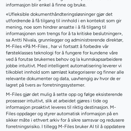
informasjon blir enkel å finne og bruke.
«Ufleksible dokumenthåndteringsløsninger gjør det
utfordrende å få tilgang til innhold i en kontekst som gir
mening, noe som hindrer ansatte i å få tilgang til
informasjonen som trengs for å ta kritiske beslutninger»,
sa Antti Nivala, grunnlegger og administrerende direktør,
M-Files «På M-Files , har vi fortsatt å forbedre vår
førsteklasses teknologi for å fungere for kundene våre
ved å forutse brukernes behov og la kunnskapsarbeidere
jobbe intuitivt. Med intelligent automatisering leverer vi
tilkoblet innhold som sømløst kategoriserer og finner alle
relevante dokumenter og data, uavhengig av hvor de er
lagret på tvers av forretningssystemer.
M-Files gjør det mulig å sette opp og følge eksisterende
prosesser intuitivt, slik at arbeidet gjøres i tide og
informasjon proaktivt leveres til riktig destinasjon. M-
Files oppdager og styrer automatisk informasjon på en
sikker måte i ethvert arkiv for å sikre samsvar og redusere
forretningsrisiko. I tillegg M-Files bruker AI til å oppdatere