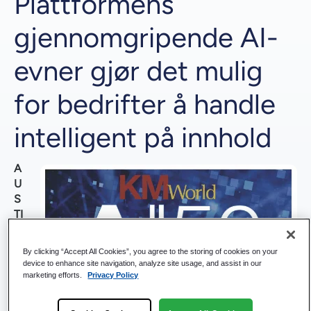
Plattformens
gjennomgripende AI-
evner gjør det mulig
for bedrifter å handle
intelligent på innhold
A
U
S
TI
N,
Te
By clicking “Accept All Cookies”, you agree to the storing of cookies on your
xa
device to enhance site navigation, analyze site usage, and assist in our
s
marketing efforts.
Privacy Policy
–
12