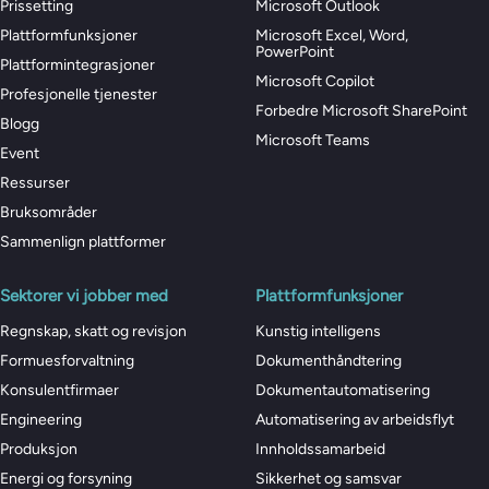
Prissetting
Microsoft Outlook
Plattformfunksjoner
Microsoft Excel, Word,
PowerPoint
Plattformintegrasjoner
Microsoft Copilot
Profesjonelle tjenester
Forbedre Microsoft SharePoint
Blogg
Microsoft Teams
Event
Ressurser
Bruksområder
Sammenlign plattformer
Sektorer vi jobber med
Plattformfunksjoner
Regnskap, skatt og revisjon
Kunstig intelligens
Formuesforvaltning
Dokumenthåndtering
Konsulentfirmaer
Dokumentautomatisering
Engineering
Automatisering av arbeidsflyt
Produksjon
Innholdssamarbeid
Energi og forsyning
Sikkerhet og samsvar