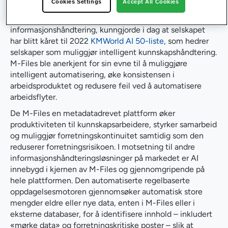
Cookies Settings
Accept All Cookies
.
juli 2022
–
M-Files
, en global leder innen
informasjonshåndtering, kunngjorde i dag at selskapet
har blitt kåret til 2022
KMWorld AI 50-liste
, som hedrer
selskaper som muliggjør intelligent kunnskapshåndtering.
M-Files ble anerkjent for sin evne til å muliggjøre
intelligent automatisering, øke konsistensen i
arbeidsproduktet og redusere feil ved å automatisere
arbeidsflyter.
De M-Files en metadatadrevet plattform øker
produktiviteten til kunnskapsarbeidere, styrker samarbeid
og muliggjør forretningskontinuitet samtidig som den
reduserer forretningsrisikoen. I motsetning til andre
informasjonshåndteringsløsninger på markedet er AI
innebygd i kjernen av M-Files og gjennomgripende på
hele plattformen. Den automatiserte regelbaserte
oppdagelsesmotoren gjennomsøker automatisk store
mengder eldre eller nye data, enten i M-Files eller i
eksterne databaser, for å identifisere innhold – inkludert
«mørke data» og forretningskritiske poster – slik at