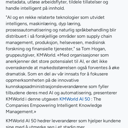
metadata, utløse arbeidsflyter, tildele tillatelser og
handle intelligent på innhold.
"AI og en rekke relaterte teknologier som utvidet
intelligens, maskinlæring, dyp læring,
prosessautomatisering og naturlig språkbehandling blir
distribuert i så forskjellige områder som supply chain
management, produksjon, helsevesen, medisinsk
forskning og finansielle tjenester," sa Tom Hogan,
gruppeutgiver, KMWorld. «Med organisasjoner som
anerkjenner det store potensialet til AI, er det ikke
overraskende at markedsstørrelsen også forventes å øke
dramatisk. Som en del av vår innsats for å fokusere
oppmerksomheten på de innovative
kunnskapsadministrasjonsleverandørene som fyller
tilbudene deres med AI og automatisering, presenterer
KMWorld i denne utgaven
KMWorld AI 50
: The
Companies Empowering Intelligent Knowledge
Management.»
KMWorld AI 50 hedrer leverandører som hjelper kundene
sine med å utmerke seg i et stadig mer