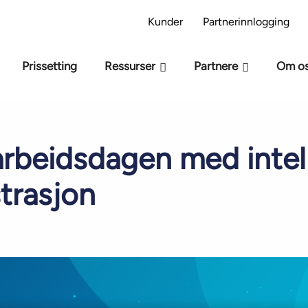
 AI-beredskapsmodell – Er du klar for AI?
Ta AI
Kunder
Partnerinnlogging
Prissetting
Ressurser
Partnere
Om o
 arbeidsdagen med intel
trasjon