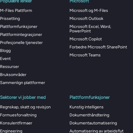
Populære lenker
Microsoft
M-Files Plattform
Microsoft og M-Files
Prissetting
Microsoft Outlook
Plattformfunksjoner
Microsoft Excel, Word,
PowerPoint
Plattformintegrasjoner
Microsoft Copilot
Profesjonelle tjenester
Forbedre Microsoft SharePoint
Blogg
Microsoft Teams
Event
Ressurser
Bruksområder
Sammenlign plattformer
Sektorer vi jobber med
Plattformfunksjoner
Regnskap, skatt og revisjon
Kunstig intelligens
Formuesforvaltning
Dokumenthåndtering
Konsulentfirmaer
Dokumentautomatisering
Engineering
Automatisering av arbeidsflyt