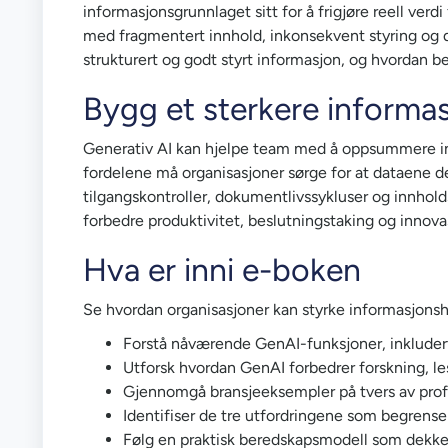
informasjonsgrunnlaget sitt for å frigjøre reell verd
med fragmentert innhold, inkonsekvent styring og d
strukturert og godt styrt informasjon, og hvordan bedr
Bygg et sterkere informas
Generativ AI kan hjelpe team med å oppsummere inn
fordelene må organisasjoner sørge for at dataene der
tilgangskontroller, dokumentlivssykluser og innholds
forbedre produktivitet, beslutningstaking og innova
Hva er inni e-boken
Se hvordan organisasjoner kan styrke informasjonsh
Forstå nåværende GenAI-funksjoner, inkluder
Utforsk hvordan GenAI forbedrer forskning, l
Gjennomgå bransjeeksempler på tvers av profe
Identifiser de tre utfordringene som begrenser 
Følg en praktisk beredskapsmodell som dekker 