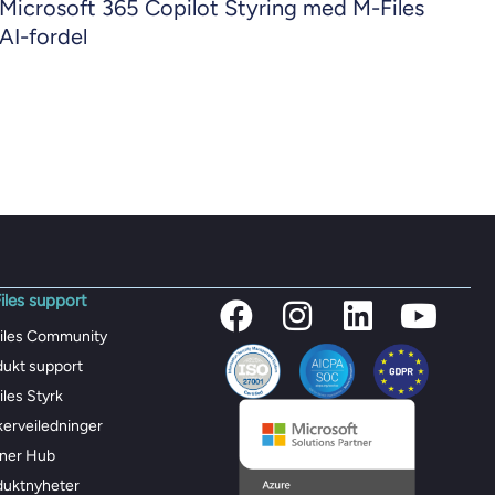
Microsoft 365 Copilot Styring med M-Files
AI-fordel
iles support
iles Community
dukt support
les Styrk
kerveiledninger
tner Hub
duktnyheter