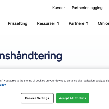
 AI-beredskapsmodell – Er du klar for AI?
Ta AI
Kunder
Partnerinnlogging
Prissetting
Ressurser
Partnere
Om o
nshåndtering
Last ned fil:
es”, you agree to the storing of cookies on your device to enhance site navigation, analyze si
olicy
Cookies Settings
Accept All Cookies