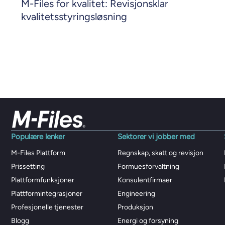
M-Files for kvalitet: Revisjonsklar
kvalitetsstyringsløsning
Populære lenker
Sektorer vi jobber med
M-Files Plattform
Regnskap, skatt og revisjon
Prissetting
Formuesforvaltning
Plattformfunksjoner
Konsulentfirmaer
Plattformintegrasjoner
Engineering
Profesjonelle tjenester
Produksjon
Blogg
Energi og forsyning