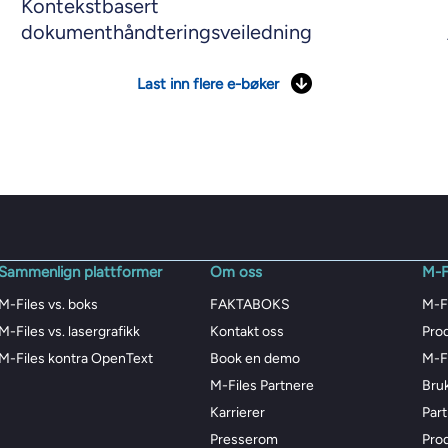
Kontekstbasert
dokumenthåndteringsveiledning
Last inn flere e-bøker
Sammenlign plattformer
Om oss
M-F
M-Files vs. boks
FAKTABOKS
M-F
M-Files vs. lasergrafikk
Kontakt oss
Pro
M-Files kontra OpenText
Book en demo
M-Fi
M-Files Partnere
Bru
Karrierer
Par
Presserom
Pro