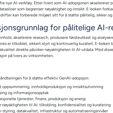
i fra nye AI-verktøy. Etter hvert som AI-adopsjonen akselererer p
atasiloer som begrenser nøyaktighet og innsikt. E-boken forklar
ifter kan forberede miljøet sitt for å støtte pålitelig, sikker og 
jonsgrunnlag for pålitelige AI-r
hold, akselerere research, produsere førsteutkast og analyser
es er tilkoblet, sikkert styrt og kontinuerlig kuratert. E-boken
kvalitet direkte påvirker nøyaktigheten til AI-utdata. Med disse 
sjon på tvers av virksomheten.
åndteringen for å støtte effektiv GenAI-adopsjon:
t oppsummering, innholdsproduksjon og innsiktsutvinning
esing og informasjonsopptak
sjonelle tjenester, finans, produksjon og energi
nøyaktigheten til AI: tilkobling, konfidensialitet og kuratering
styring, datakvalitet, infrastruktur og automatiseringsnivåer