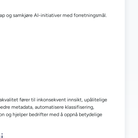
p og samkjøre AI-initiativer med forretningsmål.
valitet fører til inkonsekvent innsikt, upålitelige
edre metadata, automatisere klassifisering,
sjon og hjelper bedrifter med å oppnå betydelige
i