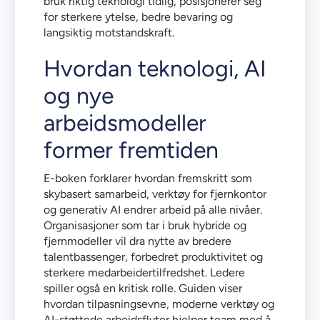
bruk riktig teknologi tidlig, posisjonerer seg
for sterkere ytelse, bedre bevaring og
langsiktig motstandskraft.
Hvordan teknologi, AI
og nye
arbeidsmodeller
former fremtiden
E-boken forklarer hvordan fremskritt som
skybasert samarbeid, verktøy for fjernkontor
og generativ AI endrer arbeid på alle nivåer.
Organisasjoner som tar i bruk hybride og
fjernmodeller vil dra nytte av bredere
talentbassenger, forbedret produktivitet og
sterkere medarbeidertilfredshet. Ledere
spiller også en kritisk rolle. Guiden viser
hvordan tilpasningsevne, moderne verktøy og
AI-støttede arbeidsflyter hjelper team med å