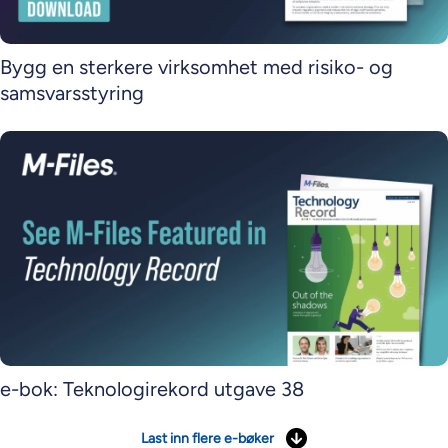
Bygg en sterkere virksomhet med risiko- og
samsvarsstyring
e-bok: Teknologirekord utgave 38
Last inn flere e-bøker