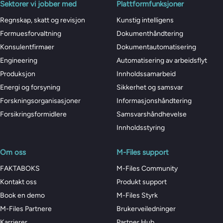
Sektorer vi jobber med
Plattformfunksjoner
Regnskap, skatt og revisjon
Kunstig intelligens
Formuesforvaltning
Dokumenthåndtering
Konsulentfirmaer
Dokumentautomatisering
Engineering
Automatisering av arbeidsflyt
Produksjon
Innholdssamarbeid
Energi og forsyning
Sikkerhet og samsvar
Forskningsorganisasjoner
Informasjonshåndtering
Forsikringsformidlere
Samsvarshåndhevelse
Innholdsstyring
Om oss
M-Files support
FAKTABOKS
M-Files Community
Kontakt oss
Produkt support
Book en demo
M-Files Styrk
M-Files Partnere
Brukerveiledninger
Karrierer
Partner Hub