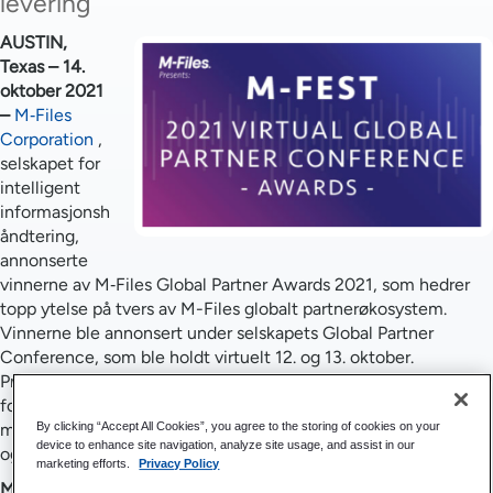
levering
AUSTIN,
Texas – 14.
oktober 2021
–
M‑Files
Corporation
,
selskapet for
intelligent
informasjonsh
åndtering,
annonserte
vinnerne av M‑Files Global Partner Awards 2021, som hedrer
topp ytelse på tvers av M-Files globalt partnerøkosystem.
Vinnerne ble annonsert under selskapets Global Partner
Conference, som ble holdt virtuelt 12. og 13. oktober.
Prisvinnerne ble presentert for prestasjoner innen
fortreffelighet i kanalprogrammer og salgs- og
markedsføringsinnovasjon basert på M-Files teknologi. Globale
By clicking “Accept All Cookies”, you agree to the storing of cookies on your
device to enhance site navigation, analyze site usage, and assist in our
og regionale prisvinnere inkluderer:
marketing efforts.
Privacy Policy
Markedsføringspriser: