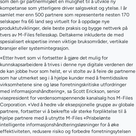
som den gir partnermiljøet en mulighet til å utvikle ny
kompetanse som ytterligere driver salgsvekst og ytelse. I år
samlet mer enn 500 partnere som representerte nesten 170
selskaper fra 66 land seg virtuelt for å oppdage nye
produktutviklinger, dele beste praksis og bygge nettverk på
tvers av M-Files fellesskap. Deltakerne inkluderte de med
spesialisert ekspertise innen viktige bruksområder, vertikale
bransjer eller systemintegrasjon.
«Etter hvert som vi fortsetter å gjøre det mulig for
kunnskapsarbeidere å trives i denne nye digitale verdenen der
de kan jobbe hvor som helst, er vi stolte av å feire de partnerne
som har utmerket seg i å hjelpe kunder med å fremtidssikre
virksomhetene sine og løse forretningskritiske utfordringer
med informasjonshåndtering», sa Scott Erickson, senior
visepresident for verdensomspennende kanalsalg hos M-Files
Corporation. «Ved å hedre vår eksepsjonelle gruppe av globale
partnere, fortsetter vi å bekrefte vår sterke forpliktelse til å
hjelpe partnere med å utnytte M-Files «Prisbelønte
intelligente informasjonshåndteringsløsninger for å øke
effektiviteten, redusere risiko og forbedre forretningsytelsen