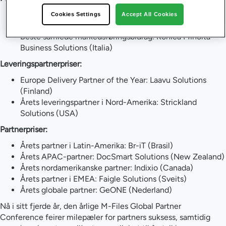
Beste individuelle markedsføringskampanje: Graphax
Cookies Settings
Accept All Cookies
(Sveits)
Beste samlede markedsføringsbidrag: Konica Minolta
Business Solutions (Italia)
Leveringspartnerpriser:
Europe Delivery Partner of the Year: Laavu Solutions
(Finland)
Årets leveringspartner i Nord-Amerika: Strickland
Solutions (USA)
Partnerpriser:
Årets partner i Latin-Amerika: Br-iT (Brasil)
Årets APAC-partner: DocSmart Solutions (New Zealand)
Årets nordamerikanske partner: Indixio (Canada)
Årets partner i EMEA: Faigle Solutions (Sveits)
Årets globale partner: GeONE (Nederland)
Nå i sitt fjerde år, den årlige M-Files Global Partner
Conference feirer milepæler for partners suksess, samtidig