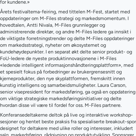
for kundene.»
Årets festivaltema-feiring, med tittelen M-Fest, startet med
oppdateringer om M-Files strategi og markedsmomentum. I
hovedtalen, Antti Nivala, M-Files grunnlegger og
administrerende direktør, og andre M-Files ledere ga innsikt i
de viktigste forretningstrender og delte M-Files oppdateringer
om markedsstrategi, nyheter om økosystemet og
kundehøydepunkter. I en separat økt delte senior produkt- og
FoU-ledere de nyeste produktinnovasjonene i M-Files
«ledende intelligent informasjonshåndteringsplattform», med
et spesielt fokus på forbedringer av brukergrensesnitt og
kjerneprodukter, den nye skyplattformen, fremskritt innen
kunstig intelligens og samarbeidsmuligheter. Laura Carson,
senior visepresident for markedsføring, ga også en oppdatering
om viktige strategiske markedsføringsinitiativer og delte
hvordan disse vil være til fordel for oss. M-Files partnere.
Konferansedeltakerne deltok på live og interaktive workshop-
sesjoner og hentet beste praksis fra spesialiserte breakout-spor
designet for deltakere med ulike roller og interesser, inkludert
salg, markedsføring, rådgivning og produktutvikling. Sponsorer