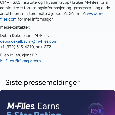
OMV , SAS Institute og ThyssenKrupp) bruker M-Files for å
administrere forretningsinformasjon og -prosesser – og gi de
ansatte en smartere måte å jobbe på. Gå inn på
www.m-
files.com
for mer informasjon.
Mediekontakter:
Debra Dekelbaum, M-Files
debra.dekelbaum@m-files.com
+1 (972) 516-4210, ank. 272
Ellen Miles, kjent PR
M-Files @famapr.com
Siste pressemeldinger