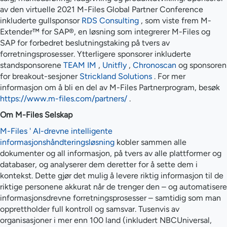
av den virtuelle 2021 M-Files Global Partner Conference
inkluderte gullsponsor
RDS Consulting
, som viste frem M-
Extender™ for SAP®, en løsning som integrerer M-Files og
SAP for forbedret beslutningstaking på tvers av
forretningsprosesser. Ytterligere sponsorer inkluderte
standsponsorene
TEAM IM
,
Unitfly
,
Chronoscan
og sponsoren
for breakout-sesjoner
Strickland Solutions
. For mer
informasjon om å bli en del av M-Files Partnerprogram, besøk
https://www.m-files.com/partners/
.
Om M-Files Selskap
M-Files ' AI-drevne intelligente
informasjonshåndteringsløsning
kobler sammen alle
dokumenter og all informasjon, på tvers av alle plattformer og
databaser, og analyserer dem deretter for å sette dem i
kontekst. Dette gjør det mulig å levere riktig informasjon til de
riktige personene akkurat når de trenger den – og automatisere
informasjonsdrevne forretningsprosesser – samtidig som man
opprettholder full kontroll og samsvar. Tusenvis av
organisasjoner i mer enn 100 land (inkludert NBCUniversal,