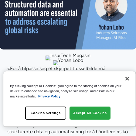
«For å tilpasse seg et skjerpet trusselbilde må
forsikringsselskaper vurdere hvordan informasjonen
deres er organisert, og om dette lar dem reagere raskt
By clicking “Accept All Cookies”, you agree to the storing of cookies on your
på endringer i markedet», sier Yohan Lobo, Industry
device to enhance site navigation, analyze site usage, and assist in our
Solutions Manager, Financial Services. M-Files .
marketing efforts.
Privacy Policy
Ettersom forsikringsbransjen fungerer som et
økonomisk sikkerhetsnett for enkeltpersoner, selskaper
Cookies Settings
Accept All Cookies
eller institusjoner som er påvirket av et stadig mer
komplekst spekter av omstendigheter, må den omfavne
strukturerte data og automatisering for å håndtere risiko