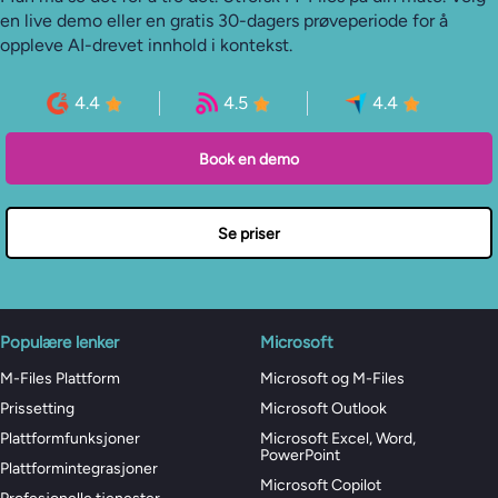
en live demo eller en gratis 30-dagers prøveperiode for å
oppleve AI-drevet innhold i kontekst.
4.4
4.5
4.4
Book en demo
Se priser
Populære lenker
Microsoft
M-Files Plattform
Microsoft og M-Files
Prissetting
Microsoft Outlook
Plattformfunksjoner
Microsoft Excel, Word,
PowerPoint
Plattformintegrasjoner
Microsoft Copilot