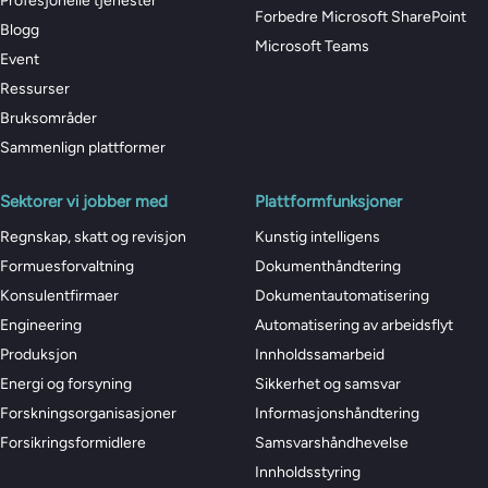
Profesjonelle tjenester
Forbedre Microsoft SharePoint
Blogg
Microsoft Teams
Event
Ressurser
Bruksområder
Sammenlign plattformer
Sektorer vi jobber med
Plattformfunksjoner
Regnskap, skatt og revisjon
Kunstig intelligens
Formuesforvaltning
Dokumenthåndtering
Konsulentfirmaer
Dokumentautomatisering
Engineering
Automatisering av arbeidsflyt
Produksjon
Innholdssamarbeid
Energi og forsyning
Sikkerhet og samsvar
Forskningsorganisasjoner
Informasjonshåndtering
Forsikringsformidlere
Samsvarshåndhevelse
Innholdsstyring