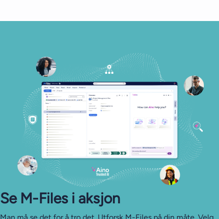
Se M-⁠Files i aksjon
Man må se det for å tro det. Utforsk M-Files på din måte. Velg