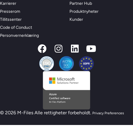
Karrierer
Partner Hub
Presserom
Produktnyheter
Tillitssenter
Kunder
Code of Conduct
Personvernerklæring
© 2026 M-Files Alle rettigheter forbeholdt.
Privacy Preferences
Ny M-Files AI-beredskapsmodell – Er du klar
for AI?