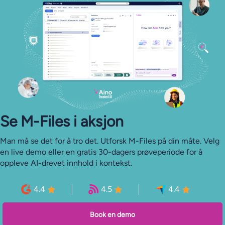
Se M-⁠Files i aksjon
Man må se det for å tro det. Utforsk M-Files på din måte. Velg
en live demo eller en gratis 30-dagers prøveperiode for å
oppleve AI-drevet innhold i kontekst.
4.4
4.5
4.4
Book en demo