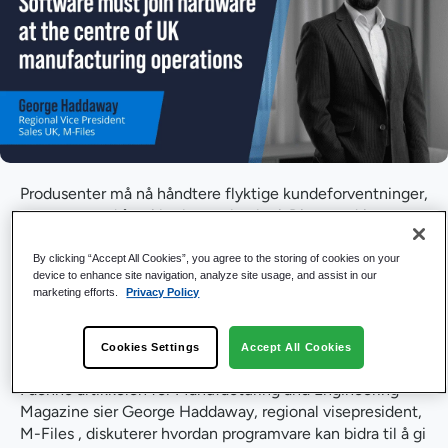
Produsenter må nå håndtere flyktige kundeforventninger,
sammen med å ta i bruk ny teknologi. Disse endringene
har presset viktigheten av programvare i forkant sammen
med maskinvare.
By clicking “Accept All Cookies”, you agree to the storing of cookies on your
device to enhance site navigation, analyze site usage, and assist in our
Med økende eksterne økonomiske krav i bransjen, hvor
marketing efforts.
Privacy Policy
mye kan
programvare bidra til å gi produksjonsbedrifter
et fortrinn i en bransje som tidligere var dominert av
Cookies Settings
Accept All Cookies
maskinvare?
I denne artikkelen for Manufacturing and Engineering
Magazine sier George Haddaway, regional visepresident,
M-Files , diskuterer hvordan programvare kan bidra til å gi