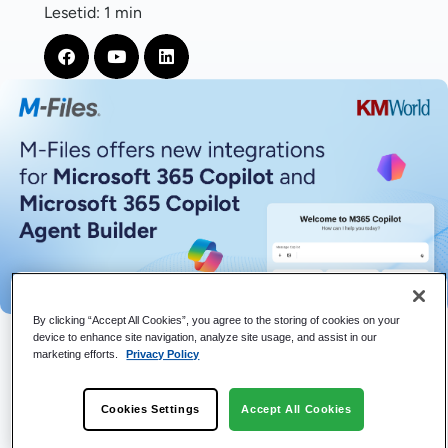
Lesetid: 1 min
By clicking “Accept All Cookies”, you agree to the storing of cookies on your
device to enhance site navigation, analyze site usage, and assist in our
M-Files , en leder innen
kontekstfokusert
marketing efforts.
Privacy Policy
dokumenthåndtering
, tilbyr nye opplevelser for
Microsoft 365 Copilot
og Microsoft 365 Copilot
Agentbygger som leverer mer nøyaktige og pålitelige
Cookies Settings
Accept All Cookies
resultater.