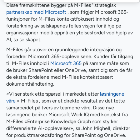
Disse fremskrittene bygger på M-Files ' strategisk
partnerskap med Microsoft
, som frigjør Microsoft 365-
funksjoner for M-Files kontekstfokusert innhold og
forsterkning av selskapenes felles visjon for å hjelpe
organisasjoner med å oppnå en ytelsesfordel ved hjelp av
AI, sa selskapet.
M-Files går utover en grunnleggende integrasjon og
forbedrer Microsoft 365-opplevelsene. Kunder får tilgang
til M-Files innhold i
Microsoft 365
på samme måte som
de bruker SharePoint eller OneDrive, samtidig som de får
de ekstra fordelene med M-Files kontekstbasert
dokumenthåndtering.
«Vi ser sterk etterspørsel i markedet etter
løsningene
våre
» M-Files , som er et direkte resultat av det tette
samarbeidet på tvers av teamene våre. Disse nye
løsningene beriker Microsoft Work IQ med kontekst fra
M-Files «Enterprise Knowledge Graph som styrker
differensierte AI-opplevelser», sa John Mighell, direktør
for produktmarkedsføring for SharePoint og OneDrive.