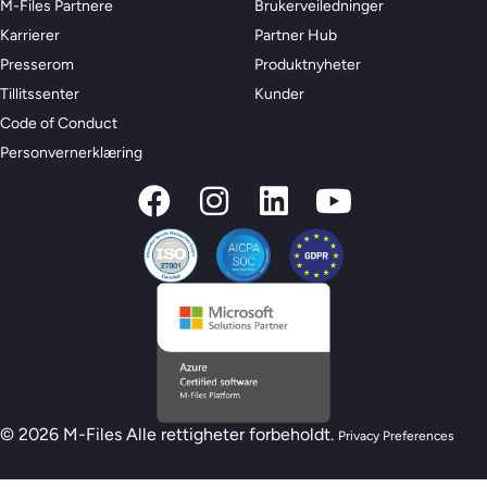
M-Files Partnere
Brukerveiledninger
Karrierer
Partner Hub
Presserom
Produktnyheter
Tillitssenter
Kunder
Code of Conduct
Personvernerklæring
© 2026 M-Files Alle rettigheter forbeholdt.
Privacy Preferences
Ny M-Files AI-beredskapsmodell – Er du klar