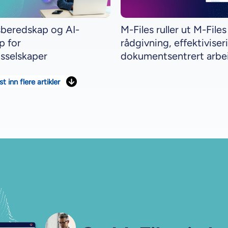
sberedskap og AI-
M-Files ruller ut M-Files
p for
rådgivning, effektiviser
gsselskaper
dokumentsentrert arbe
st inn flere artikler