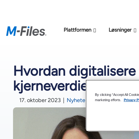
Ny M-Files
Plattformen
Løsninger
Hvordan digitalisere
kjerneverdier
By clicking “Accept All Cooki
17. oktober 2023
|
Nyheter og industri
L
marketing efforts.
Privacy P