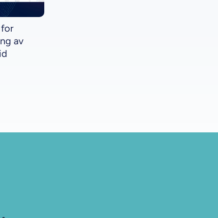
 for
ing av
id