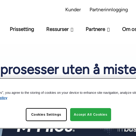
 AI-beredskapsmodell – Er du klar for AI?
Ta AI
Kunder
Partnerinnlogging
Prissetting
Ressurser
Partnere
Om o
 prosesser uten å miste
es”, you agree to the storing of cookies on your device to enhance site navigation, analyze si
esetid: 1 min
olicy
Cookies Settings
Accept All Cookies