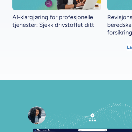
AI-klargjøring for profesjonelle
Revisjon
tjenester: Sjekk drivstoffet ditt
beredska
forsikrin
La