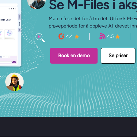
Se M-⁠Files i ak
Man må se det for å tro det. Utforsk M-Fi
prøveperiode for å oppleve AI-drevet inn
4.4
4.5
Book en demo
Se priser