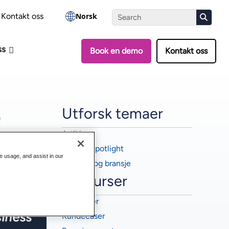
-vurderingen
Kontakt oss
Norsk
ss
Book en demo
Kontakt oss
Utforsk temaer
Artikler
Partner Spotlight
te usage, and assist in our
Nyheter og bransje
Ressurser
Webinarer
Kundecaser