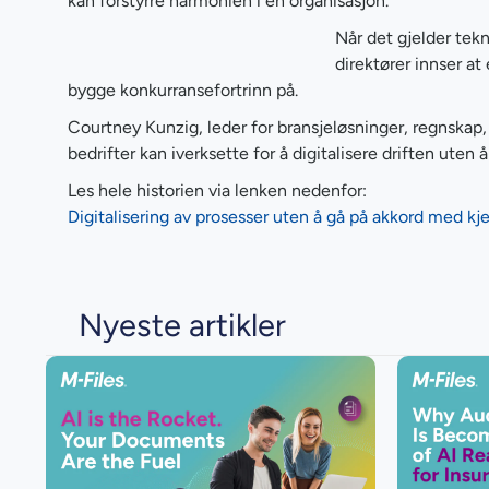
kan forstyrre harmonien i en organisasjon.
Når det gjelder tekn
direktører innser at
bygge konkurransefortrinn på.
Courtney Kunzig, leder for bransjeløsninger, regnskap, M
bedrifter kan iverksette for å digitalisere driften ute
Les hele historien via lenken nedenfor:
Digitalisering av prosesser uten å gå på akkord med kje
Nyeste artikler