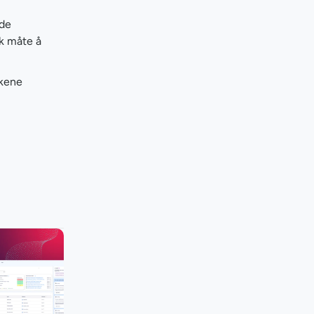
nde
sk måte å
akene