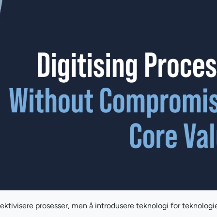
fektivisere prosesser, men å introdusere teknologi for teknologi