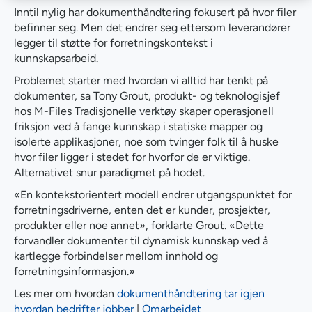
Inntil nylig har dokumenthåndtering fokusert på hvor filer
befinner seg. Men det endrer seg ettersom leverandører
legger til støtte for forretningskontekst i
kunnskapsarbeid.
Problemet starter med hvordan vi alltid har tenkt på
dokumenter, sa Tony Grout, produkt- og teknologisjef
hos M-Files Tradisjonelle verktøy skaper operasjonell
friksjon ved å fange kunnskap i statiske mapper og
isolerte applikasjoner, noe som tvinger folk til å huske
hvor filer ligger i stedet for hvorfor de er viktige.
Alternativet snur paradigmet på hodet.
«En kontekstorientert modell endrer utgangspunktet for
forretningsdriverne, enten det er kunder, prosjekter,
produkter eller noe annet», forklarte Grout. «Dette
forvandler dokumenter til dynamisk kunnskap ved å
kartlegge forbindelser mellom innhold og
forretningsinformasjon.»
Les mer om hvordan
dokumenthåndtering tar igjen
hvordan bedrifter jobber
|
Omarbeidet