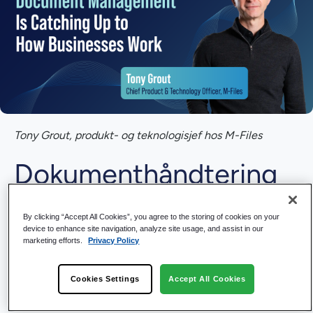
Tony Grout, produkt- og teknologisjef hos M-Files
Dokumenthåndtering
tar igjen hvordan
By clicking “Accept All Cookies”, you agree to the storing of cookies on your
bedrifter fungerer
device to enhance site navigation, analyze site usage, and assist in our
marketing efforts.
Privacy Policy
Dokumenthåndtering skifter fra mapper til kontekst –
Cookies Settings
Accept All Cookies
kobler filer til kunder, prosjekter og beslutninger, slik at
AI fungerer bedre og team jobber raskere.