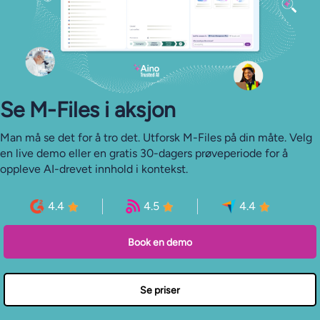
Se M-⁠Files i aksjon
Man må se det for å tro det. Utforsk M-Files på din måte. Velg
en live demo eller en gratis 30-dagers prøveperiode for å
oppleve AI-drevet innhold i kontekst.
4.4
4.5
4.4
Book en demo
Se priser