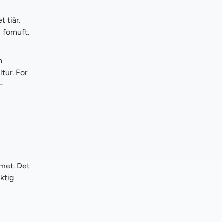
 tiår.
 fornuft.
n
tur. For
-
emet. Det
aktig