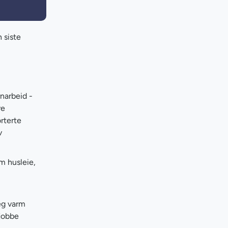
 siste
rnarbeid -
re
rterte
v
m husleie,
eg varm
 jobbe