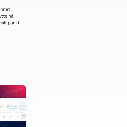
annet
ytte nå.
ralt punkt