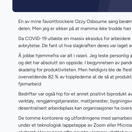
En av mine favorittrockere Ozzy Osbourne sang berømt
delen. Men jeg er sikker på at mamma ikke trodde han 
Da COVID-19 utløste en massiv eksodus for arbeidere 
avbrytelse. De fant ut hva slagkraften deres var laget 
Å jobbe hjemmefra var alt i raseri. Jeg leste personlig
og det har absolutt sin oppside. I begynnelsen av pan
skadelig for produktiviteten. Men heldigvis ble de fleste
overveldende 82 % av topplederne at de så at produktiv
fjernarbeid.
Bedrifter var også hip for et annet positivt biprodukt
verktøy, rengjøringstjenester, mattjenester, bygningsved
desentralisert arbeidsplass kan organisasjoner ha over
De tomme kontorene og utfordringene med samarbeid ha
under et teknologisk lappeteppe av Zoom eller Microso