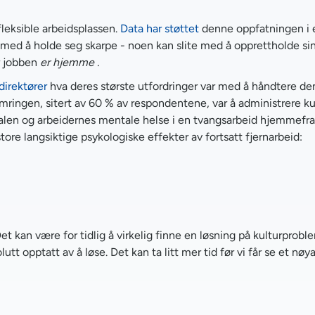
leksible arbeidsplassen.
Data har støttet
denne oppfatningen i et
e med å holde seg skarpe - noen kan slite med å opprettholde sin
år jobben
er
hjemme
.
direktører
hva deres største utfordringer var med å håndtere de
mringen, sitert av 60 % av respondentene, var å administrere kul
ralen og arbeidernes mentale helse i en tvangsarbeid hjemmefra
store langsiktige psykologiske effekter av fortsatt fjernarbeid:
 kan være for tidlig å virkelig finne en løsning på kulturprobl
tt opptatt av å løse. Det kan ta litt mer tid før vi får se et nøy