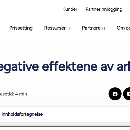
 AI-beredskapsmodell – Er du klar for AI?
Ta AI
Kunder
Partnerinnlogging
Prissetting
Ressurser
Partnere
Om o
negative effektene av ar
esetid: 4 min
Innholdsfortegnelse