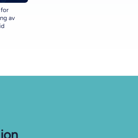
 for
ing av
id
sjon