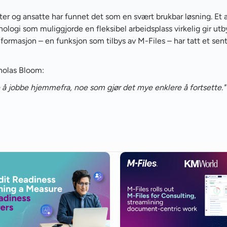
ter og ansatte har funnet det som en svært brukbar løsning. Et 
nologi som muliggjorde en fleksibel arbeidsplass virkelig gir utb
nformasjon – en funksjon som tilbys av M-Files – har tatt et sent
holas Bloom:
re å jobbe hjemmefra, noe som gjør det mye enklere å fortsette."