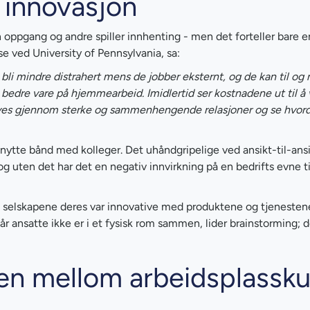
g innovasjon
 oppgang og andre spiller innhenting - men det forteller bare e
se ved University of Pennsylvania, sa:
 og bli mindre distrahert mens de jobber eksternt, og de kan til o
a bedre vare på hjemmearbeid. Imidlertid ser kostnadene ut til å
 drives gjennom sterke og sammenhengende relasjoner og se hvor
nytte bånd med kolleger. Det uhåndgripelige ved ansikt-til-ans
g uten det har det en negativ innvirkning på en bedrifts evne ti
at selskapene deres var innovative med produktene og tjenestene
r ansatte ikke er i et fysisk rom sammen, lider brainstorming; 
en mellom arbeidsplassku