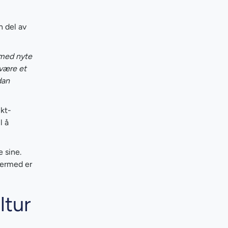
n del av
g med nyte
 være et
dan
ikt-
l å
 sine.
dermed er
ltur