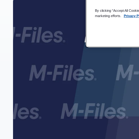
By clicking “Accept All Cooki
Stuntet kreativitet og innovasjon
marketing efforts.
Privacy P
Den uløselige koblingen mellom arbeidsplasskultur og a
Ser på den lyse siden