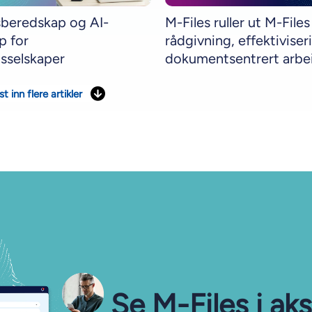
sberedskap og AI-
M-Files ruller ut M-Files
p for
rådgivning, effektiviser
gsselskaper
dokumentsentrert arbe
st inn flere artikler
Se M-⁠Files i ak