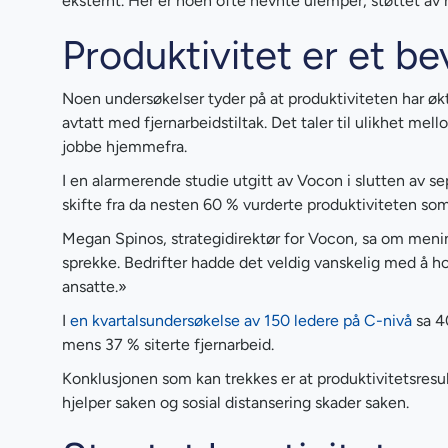
eksternt. Her er noen ofte nevnte ulemper, støttet av n
Produktivitet er et be
Noen undersøkelser tyder på at produktiviteten har økt
avtatt med fjernarbeidstiltak. Det taler til ulikhet me
jobbe hjemmefra.
I en alarmerende studie utgitt av Vocon i slutten av se
skifte fra da nesten 60 % vurderte produktiviteten som 
Megan Spinos, strategidirektør for Vocon, sa om mening
sprekke. Bedrifter hadde det veldig vanskelig med å h
ansatte.»
I
en kvartalsundersøkelse av 150 ledere på C-nivå
sa 40
mens 37 % siterte fjernarbeid.
Konklusjonen som kan trekkes er at produktivitetsresult
hjelper saken og sosial distansering skader saken.