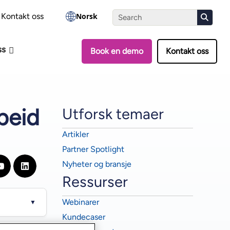
-vurderingen
Kontakt oss
Norsk
ss
Book en demo
Kontakt oss
beid
Utforsk temaer
Artikler
Partner Spotlight
Nyheter og bransje
Ressurser
Webinarer
▼
Kundecaser