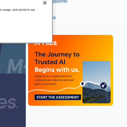
Bransjerapporter
E-bøker
te usage, and assist in our
Infografikk
Videoer