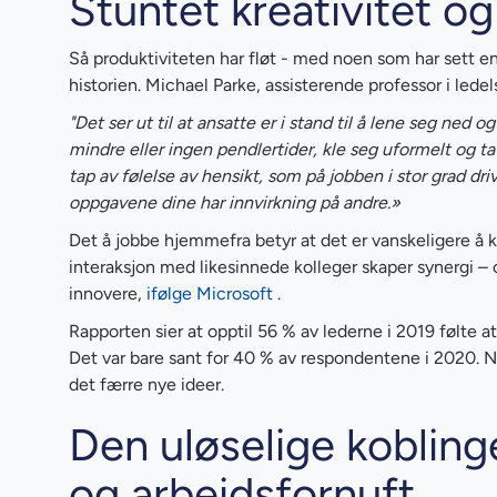
Stuntet kreativitet o
Så produktiviteten har fløt - med noen som har sett en
historien. Michael Parke, assisterende professor i ledel
"Det ser ut til at ansatte er i stand til å lene seg ned
mindre eller ingen pendlertider, kle seg uformelt og t
tap av følelse av hensikt, som på jobben i stor grad
oppgavene dine har innvirkning på andre.»
Det å jobbe hjemmefra betyr at det er vanskeligere å k
interaksjon med likesinnede kolleger skaper synergi – o
innovere,
ifølge Microsoft
.
Rapporten sier at opptil 56 % av lederne i 2019 følte 
Det var bare sant for 40 % av respondentene i 2020. Nå
det færre nye ideer.
Den uløselige kobling
og arbeidsfornuft