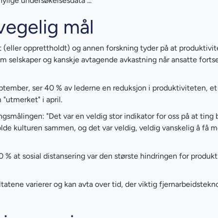
ylige undersøkelsesdata ...
vegelig mål
 (eller opprettholdt) og annen forskning tyder på at produktivit
llom selskaper og kanskje avtagende avkastning når ansatte fortse
ptember, ser 40 % av lederne en reduksjon i produktiviteten, et 
"utmerket" i april.
smålingen: "Det var en veldig stor indikator for oss på at ting
olde kulturen sammen, og det var veldig, veldig vanskelig å få 
 % at sosial distansering var den største hindringen for produkti
atene varierer og kan avta over tid, der viktig fjernarbeidstekn