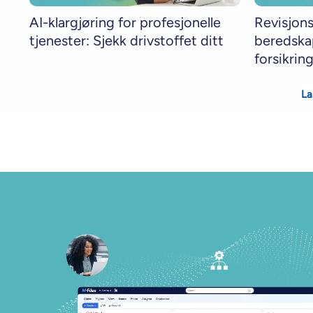
AI-klargjøring for profesjonelle
Revisjon
tjenester: Sjekk drivstoffet ditt
beredska
forsikrin
La