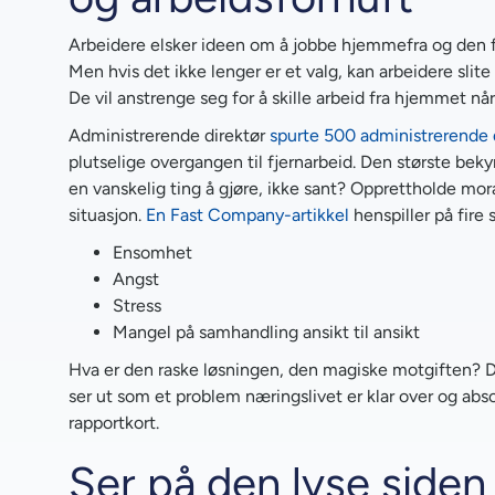
Arbeidere elsker ideen om å jobbe hjemmefra og den f
Men hvis det ikke lenger er et valg, kan arbeidere slit
De vil anstrenge seg for å skille arbeid fra hjemmet n
Administrerende direktør
spurte 500 administrerende 
plutselige overgangen til fjernarbeid. Den største beky
en vanskelig ting å gjøre, ikke sant? Opprettholde mo
situasjon.
En Fast Company-artikkel
henspiller på fire 
Ensomhet
Angst
Stress
Mangel på samhandling ansikt til ansikt
Hva er den raske løsningen, den magiske motgiften? Det
ser ut som et problem næringslivet er klar over og absolu
rapportkort.
Ser på den lyse siden