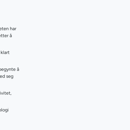
eten har
tter å
klart
 begynte å
med seg
vitet,
ologi