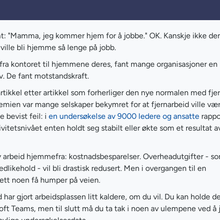
: "Mamma, jeg kommer hjem for å jobbe." OK. Kanskje ikke den
ville bli hjemme så lenge på jobb.
fra kontoret til hjemmene deres, fant mange organisasjoner en
av. De fant motstandskraft.
 artikkel etter artikkel som forherliger den nye normalen med fje
demien var mange selskaper bekymret for at fjernarbeid ville væ
 bevist feil: i
en undersøkelse av 9000 ledere og ansatte
rappo
itetsnivået enten holdt seg stabilt eller økte som et resultat a
 av arbeid hjemmefra: kostnadsbesparelser. Overheadutgifter - so
likehold - vil bli drastisk redusert. Men i overgangen til en
sett noen få humper på veien.
r gjort arbeidsplassen litt kaldere, om du vil. Du kan holde d
ft Teams, men til slutt må du ta tak i noen av ulempene ved å