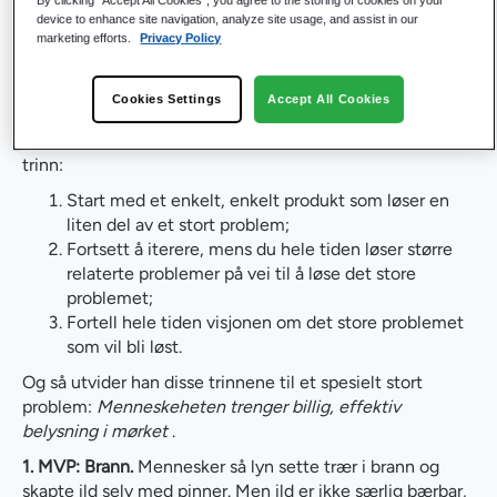
By clicking “Accept All Cookies”, you agree to the storing of cookies on your
validert læring om kunden med minst mulig innsats"
device to enhance site navigation, analyze site usage, and assist in our
marketing efforts.
Privacy Policy
Den vanligste illustrasjonen for hvordan man bygger en
MVP på riktig måte er kjøretøyeksemplet.
Cookies Settings
Accept All Cookies
Men jeg liker godt eksempelet Ravi Vadrevu viser i
denne
artikkelen
. Han destillerer MVP-prosessen ned til tre
trinn:
Start med et enkelt, enkelt produkt som løser en
liten del av et stort problem;
Fortsett å iterere, mens du hele tiden løser større
relaterte problemer på vei til å løse det store
problemet;
Fortell hele tiden visjonen om det store problemet
som vil bli løst.
Og så utvider han disse trinnene til et spesielt stort
problem:
Menneskeheten trenger billig, effektiv
belysning i mørket
.
1. MVP: Brann.
Mennesker så lyn sette trær i brann og
skapte ild selv med pinner. Men ild er ikke særlig bærbar,