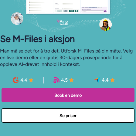
Se M-⁠Files i aksjon
Man må se det for å tro det. Utforsk M-Files på din måte. Velg
en live demo eller en gratis 30-dagers prøveperiode for å
oppleve AI-drevet innhold i kontekst.
4.4
4.5
4.4
Book en demo
Se priser