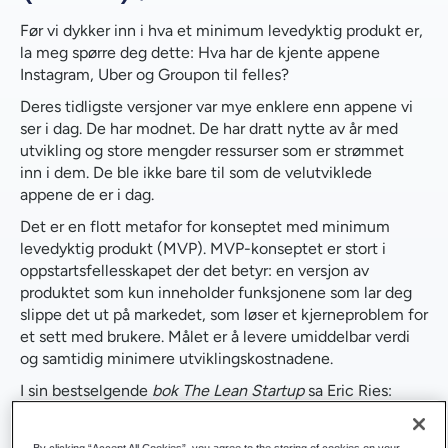
Før vi dykker inn i hva et minimum levedyktig produkt er,
la meg spørre deg dette: Hva har de kjente appene
Instagram, Uber og Groupon til felles?
Deres tidligste versjoner var mye enklere enn appene vi
ser i dag. De har modnet. De har dratt nytte av år med
utvikling og store mengder ressurser som er strømmet
inn i dem. De ble ikke bare til som de velutviklede
appene de er i dag.
Det er en flott metafor for konseptet med minimum
levedyktig produkt (MVP). MVP-konseptet er stort i
oppstartsfellesskapet der det betyr: en versjon av
produktet som kun inneholder funksjonene som lar deg
slippe det ut på markedet, som løser et kjerneproblem for
et sett med brukere. Målet er å levere umiddelbar verdi
og samtidig minimere utviklingskostnadene.
I sin bestselgende
bok The Lean Startup
sa Eric Ries:
"Minste levedyktige produkt er den versjonen av det nye
produktet som lar et team samle inn maksimal mengde