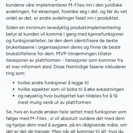
kundene våre implementerer M-Files inn i den juridiske
avdelingen, for eksempel, forelske seg i det, og før du vet
ordet av det, er andre avdelinger faset inn i produktet.
Siden en minimum levedyktig produktimplementering
betyr at kunden vil komme i gang med kjernefunksjoner
og funksjonaliteter, lar den dem identifisere de beste
brukerbasene i organisasjonen deres og finne de beste
brukstilfellene for dem. MVP-tilnærmingen tillater
iterasjoner av plattformen - iterasjoner som kommer fra
et mer informert sted. Disse fremtidige fasene inkluderer
ting som:
hvilke andre funksjoner å legge til
hvilke aspekter som vil bidra til å øke avkastningen
og nøyaktig hvor budsjettet kan tildeles for å få
mest mulig verdi ut av plattformen
Se, hvis en kunde ønsker hele settet med funksjoner som
følger med M-Files , vi vil absolutt vurdere det med dem
og hjelpe dem med å avgjøre, på en rådgivende måte, om
det er det de trenger. Men når alt kommer til alt, hvis du