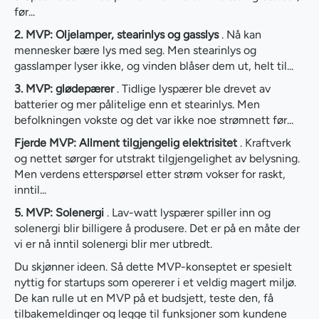
før...
2. MVP: Oljelamper, stearinlys og gasslys
. Nå kan
mennesker bære lys med seg. Men stearinlys og
gasslamper lyser ikke, og vinden blåser dem ut, helt til...
3. MVP: glødepærer
. Tidlige lyspærer ble drevet av
batterier og mer pålitelige enn et stearinlys. Men
befolkningen vokste og det var ikke noe strømnett før...
Fjerde MVP: Allment tilgjengelig elektrisitet
. Kraftverk
og nettet sørger for utstrakt tilgjengelighet av belysning.
Men verdens etterspørsel etter strøm vokser for raskt,
inntil...
5. MVP: Solenergi
. Lav-watt lyspærer spiller inn og
solenergi blir billigere å produsere. Det er på en måte der
vi er nå inntil solenergi blir mer utbredt.
Du skjønner ideen. Så dette MVP-konseptet er spesielt
nyttig for startups som opererer i et veldig magert miljø.
De kan rulle ut en MVP på et budsjett, teste den, få
tilbakemeldinger og legge til funksjoner som kundene