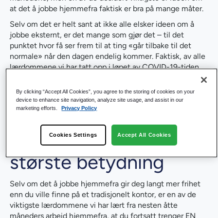
at det å jobbe hjemmefra faktisk er bra på mange måter.
Selv om det er helt sant at ikke alle elsker ideen om å
jobbe eksternt, er det mange som gjør det – til det
punktet hvor få ser frem til at ting «går tilbake til det
normale» når den dagen endelig kommer. Faktisk, av alle
lærdommene vi har tatt opp i løpet av COVID-19-tiden,
er det spesielt noen få som absolutt er verdt en nærmere
titt.
By clicking “Accept All Cookies”, you agree to the storing of cookies on your
device to enhance site navigation, analyze site usage, and assist in our
Et dedikert
marketing efforts.
Privacy Policy
arbeidsområde er av
Cookies Settings
Accept All Cookies
største betydning
Selv om det å jobbe hjemmefra gir deg langt mer frihet
enn du ville finne på et tradisjonelt kontor, er en av de
viktigste lærdommene vi har lært fra nesten åtte
måneders arbeid hjemmefra, at du fortsatt trenger EN