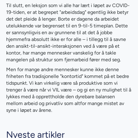
Til slutt, en leksjon som vi alle har lært i løpet av COVID-
19-tiden, er at begrepet "arbeidsdag" egentlig ikke betyr
det det pleide å lenger. Borte er dagene da arbeidet
utelukkende var begrenset til en 9-til-5 timeplan. Dette
er sannsynligvis en av grunnene til at det å jobbe
hjemmefra absolutt ikke er for alle – i tillegg til å savne
den ansikt-til-ansikt-interaksjonen ved å være på et
kontor, har mange mennesker vanskelig for å takle
mangelen på struktur som fjernarbeid fører med seg.
Men for mange andre mennesker kunne ikke denne
friheten fra tradisjonelle "kontortid" kommet på et bedre
tidspunkt. Vi kan virkelig være så produktive som vi
trenger å være når vi VIL være – og gi en ny mulighet til å
lykkes med å opprettholde den dyrebare balansen
mellom arbeid og privatliv som altfor mange mistet av
syne i løpet av årene.
Nyeste artikler