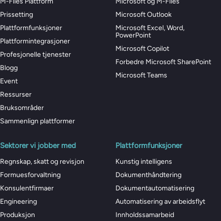
M-Files Plattform
Microsoft og M-Files
Prissetting
Microsoft Outlook
Plattformfunksjoner
Microsoft Excel, Word,
PowerPoint
Plattformintegrasjoner
Microsoft Copilot
Profesjonelle tjenester
Forbedre Microsoft SharePoint
Blogg
Microsoft Teams
Event
Ressurser
Bruksområder
Sammenlign plattformer
Sektorer vi jobber med
Plattformfunksjoner
Regnskap, skatt og revisjon
Kunstig intelligens
Formuesforvaltning
Dokumenthåndtering
Konsulentfirmaer
Dokumentautomatisering
Engineering
Automatisering av arbeidsflyt
Produksjon
Innholdssamarbeid