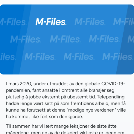
Et dedikert arbeidsområde er av største betydning
Informasjonshåndtering er en nødvendighet, nå mer
enn noensinne
Kommunikasjon er og vil alltid være konge
Slå deg løs fra 9-til-5
I mars 2020, under utbruddet av den globale COVID-19-
pandemien, fant ansatte i omtrent alle bransjer seg
plutselig å jobbe eksternt på ubestemt tid. Telependling
hadde lenge vært sett på som fremtidens arbeid, men få
kunne ha forutsett at denne "modige nye verdenen" ville
ha kommet like fort som den gjorde.
Til sammen har vi lært mange leksjoner de siste åtte
månedene, men en av de desidert viktigste er ideen om