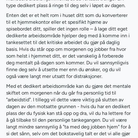
type dedikert plass å ringe til deg selv i løpet av dagen.
Enten det er et helt rom i huset ditt som du konverterer
til et hjemmekontor eller et spesifikt hjørne av
spisebordet ditt, spiller det ingen rolle – å lage ditt eget
dedikerte arbeidsområde hjelper deg med å komme inn i
tankesettet til det kritiske arbeidet du gjør på daglig
basis. Hvis du står opp om morgenen og jobber fra hvor
som helst i hjemmet ditt, er det vanskelig å forberede
deg mentalt på dagen som kommer. Du vil sannsynligvis
finne deg selv å utsette mer enn du ønsker, og du vil
også være langt mer utsatt for distraksjoner.
Med et dedikert arbeidsområde kan du gjøre det mentale
skiftet om morgenen når du går fra personlig tid til
"arbeidstid". I tillegg vil dette være viktig på slutten av
dagen av den motsatte grunnen - hvis du har en dedikert
plass der du fysisk kan stå opp og dra, vil du ha lettere for
å gå tilbake til den personlige tankegangen. Du vil være
langt mindre sannsynlig å "ta med deg jobben hjem" for å
si det sånn, selv om det bokstavelig talt er det vi alle gjør